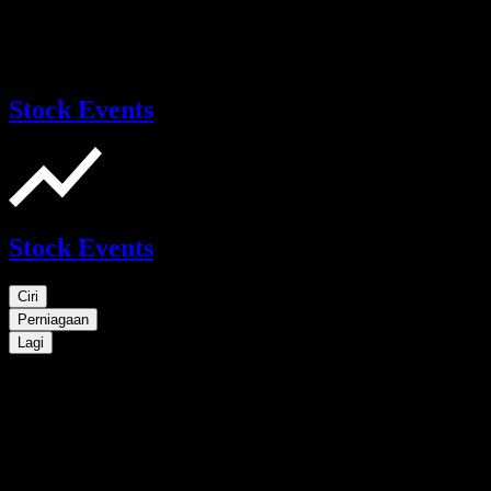
Stock Events
Stock Events
Ciri
Perniagaan
Lagi