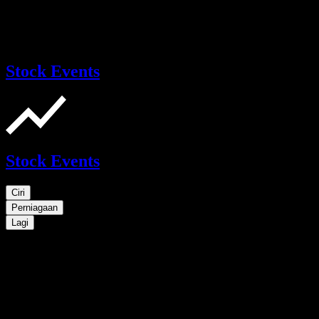
Stock Events
Stock Events
Ciri
Perniagaan
Lagi