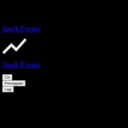
Stock Events
Stock Events
Ciri
Perniagaan
Lagi