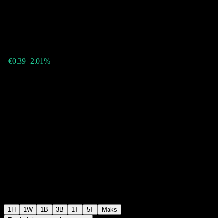
Organization.
€19.78
90
+€0.39
+2.01%
Friday 14:11
1H
1W
1B
3B
1T
5T
Maks