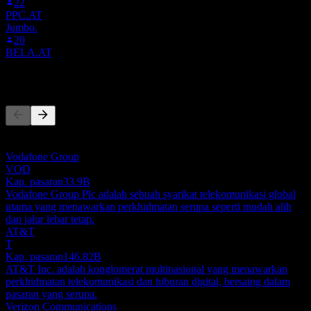
22
PPC.AT
Jumbo.
20
BELA.AT
Pesaing
Senarai ini adalah analisis berdasarkan peristiwa pasaran terkini. Ia
bukan cadangan pelaburan.
Vodafone Group
VOD
Kap. pasaran
33.9B
Vodafone Group Plc adalah sebuah syarikat telekomunikasi global
utama yang menawarkan perkhidmatan serupa seperti mudah alih
dan jalur lebar tetap.
AT&T
T
Kap. pasaran
146.82B
AT&T Inc. adalah konglomerat multinasional yang menawarkan
perkhidmatan telekomunikasi dan hiburan digital, bersaing dalam
pasaran yang serupa.
Verizon Communications