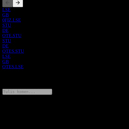
ini telah ditubuhkan pada tahun 1949.
LSE
GB
0FIZ.LSE
STU
DE
OTE.STU
STU
DE
OTES.STU
LSE
GB
OTES.LSE
0 Comments
Kongsi pendapat anda
FAQ