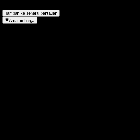
Di manakah ibu pejabat Hellenic Telecommunications
Organization.?
▼
Tambah ke senarai pantauan
Amaran harga