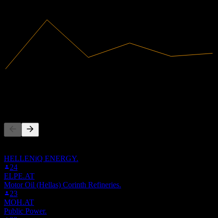
2024
2025
3.63B
Hasil
501.1M
Pendapatan bersih
Orang juga ikut
Senarai ini berdasarkan senarai pantauan pengguna Stock Events
yang mengikuti HTO.AT. Ia bukan cadangan pelaburan.
HELLENiQ ENERGY.
24
ELPE.AT
Motor Oil (Hellas) Corinth Refineries.
23
MOH.AT
Public Power.