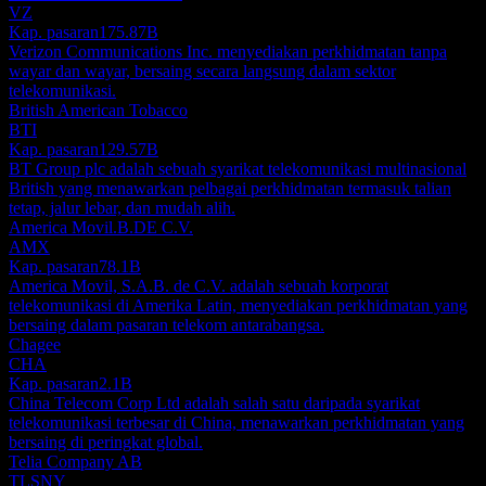
VZ
Kap. pasaran
175.87B
Verizon Communications Inc. menyediakan perkhidmatan tanpa
wayar dan wayar, bersaing secara langsung dalam sektor
telekomunikasi.
British American Tobacco
BTI
Kap. pasaran
129.57B
BT Group plc adalah sebuah syarikat telekomunikasi multinasional
British yang menawarkan pelbagai perkhidmatan termasuk talian
tetap, jalur lebar, dan mudah alih.
America Movil.B.DE C.V.
AMX
Kap. pasaran
78.1B
America Movil, S.A.B. de C.V. adalah sebuah korporat
telekomunikasi di Amerika Latin, menyediakan perkhidmatan yang
bersaing dalam pasaran telekom antarabangsa.
Chagee
CHA
Kap. pasaran
2.1B
China Telecom Corp Ltd adalah salah satu daripada syarikat
telekomunikasi terbesar di China, menawarkan perkhidmatan yang
bersaing di peringkat global.
Telia Company AB
TLSNY