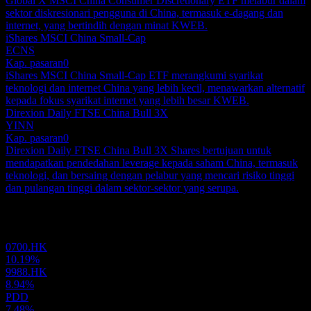
Global X MSCI China Consumer Discretionary ETF melabur dalam
sektor diskresionari pengguna di China, termasuk e-dagang dan
internet, yang bertindih dengan minat KWEB.
iShares MSCI China Small-Cap
ECNS
Kap. pasaran
0
iShares MSCI China Small-Cap ETF merangkumi syarikat
teknologi dan internet China yang lebih kecil, menawarkan alternatif
kepada fokus syarikat internet yang lebih besar KWEB.
Direxion Daily FTSE China Bull 3X
YINN
Kap. pasaran
0
Direxion Daily FTSE China Bull 3X Shares bertujuan untuk
mendapatkan pendedahan leverage kepada saham China, termasuk
teknologi, dan bersaing dengan pelabur yang mencari risiko tinggi
dan pulangan tinggi dalam sektor-sektor yang serupa.
Portfolio
0700.HK
10.19%
9988.HK
8.94%
PDD
7.48%