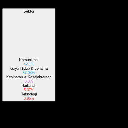
Sektor
Komunikasi
42.1%
Gaya Hidup & Jenama
37.04%
Kesihatan & Kesejahteraan
5.8%
Hartanah
5.07%
Teknologi
3.95%
Perihal
Dana ini memperuntukkan sekurang-kurangnya 80% daripada aset