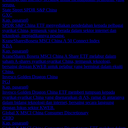
serupa.
State Street SPDR S&P China
GXC
Kap. pasaran
0
SPDR S&P China ETF menyediakan pendedahan kepada pelbagai
syarikat China, termasuk yang berada dalam sektor internet dan
teknologi, menjadikannya pesaing.
KraneSharesBosera MSCI China A 50 Connect Index
KBA
Kap. pasaran
0
KraneShares Bosera MSCI China A Share ETF melabur dalam
saham A-shares syarikat-syarikat China, termasuk teknologi,
bersaing dengan KWEB untuk pelabur yang berminat dalam ekuiti
China.
Invesco Golden Dragon China
PGJ
Kap. pasaran
0
Invesco Golden Dragon China ETF memberi tumpuan kepada
syarikat-syarikat China yang disenaraikan di AS, ramai di antaranya
dalam bidang teknologi dan internet, bersaing secara langsung
dengan fokus sektor KWEB.
Global X MSCI China Consumer Discretionary
CHIQ
Kap. pasaran
0