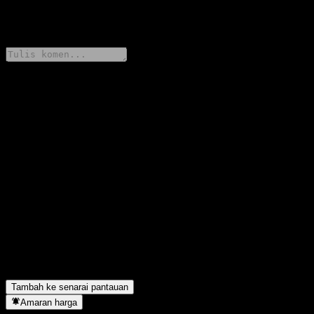
0 Comments
Kongsi pendapat anda
FAQ
Berapakah harga saham KraneShares CSI China Internet hari ini?
▼
Apakah simbol saham KraneShares CSI China Internet?
▼
Adakah harga saham KraneShares CSI China Internet sedang
meningkat?
▼
Apakah modal pasaran KraneShares CSI China Internet?
▼
Adakah KraneShares CSI China Internet membayar dividen?
▼
KraneShares CSI China Internet terletak dalam sektor apa?
▼
Bilakah KraneShares CSI China Internet menyiapkan split
saham?
▼
Tambah ke senarai pantauan
Amaran harga