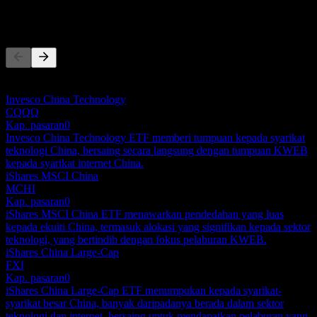
Pesaing
Senarai ini adalah analisis berdasarkan peristiwa pasaran terkini. Ia
bukan cadangan pelaburan.
Invesco China Technology
CQQQ
Kap. pasaran
0
Invesco China Technology ETF memberi tumpuan kepada syarikat
teknologi China, bersaing secara langsung dengan tumpuan KWEB
kepada syarikat internet China.
iShares MSCI China
MCHI
Kap. pasaran
0
iShares MSCI China ETF menawarkan pendedahan yang luas
kepada ekuiti China, termasuk alokasi yang signifikan kepada sektor
teknologi, yang bertindih dengan fokus pelaburan KWEB.
iShares China Large-Cap
FXI
Kap. pasaran
0
iShares China Large-Cap ETF menumpukan kepada syarikat-
syarikat besar China, banyak daripadanya berada dalam sektor
teknologi dan internet, bersaing untuk mendapatkan pelaburan yang