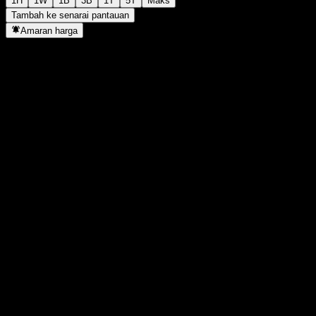
1H
1W
1B
3B
1T
5T
Maks
Tambah ke senarai pantauan
Amaran harga
Statistik
Tertinggi harian
28.69
Paras terendah hari ini
28.41
Tertinggi 52M
43.37
Paras terendah 52M
23.23
Volum
8,882,826
Vol. purata
25,149,430
Kap. pasaran
5.67B
Nisbah P/E
-
Hasil dividen
7.31%