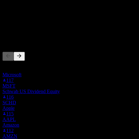
Pertumbuhan 5T
-4.07%
Pertumbuhan 3T
65.65%
Pertumbuhan 1T
Tiada
Orang juga ikut
Senarai ini berdasarkan senarai pantauan pengguna Stock Events
yang mengikuti KWEB. Ia bukan cadangan pelaburan.
Microsoft
117
MSFT
Schwab US Dividend Equity
116
SCHD
Apple
115
AAPL
Amazon
112
AMZN