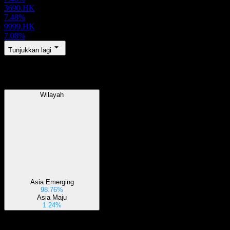
3690.HK
7.48%
9999.HK
7.08%
Tunjukkan lagi
Wilayah
Wilayah
Asia Emerging
98.76%
Asia Maju
1.24%
Sektor