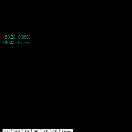
Internet
$28.66
785
+$0.28
+0.99%
Friday 20:00
+$0.05
+0.17%
Friday 23:50
Selepas waktu dagangan