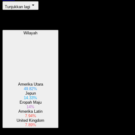
Tunjukkan lagi
Wilayah
Wilayah
Amerika Utara
49.82%
Jepun
14.33%
Eropah Maju
14%
Amerika Latin
7.94%
United Kingdom
7.89%