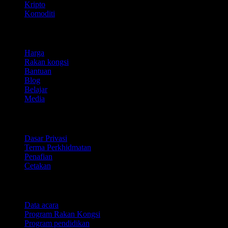
Kripto
Komoditi
company
Harga
Rakan kongsi
Bantuan
Blog
Belajar
Media
Perundangan
Dasar Privasi
Terma Perkhidmatan
Penafian
Cetakan
Untuk perniagaan
Data acara
Program Rakan Kongsi
Program pendidikan