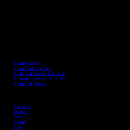
Koleksi
Saham teratas
Saham paling diikuti
Peningkat Tertinggi Hari Ini
Penurunan terbesar hari ini
Saham AI Teratas
Ciri
Portfolio
Dividen
Events
Saham
ETF