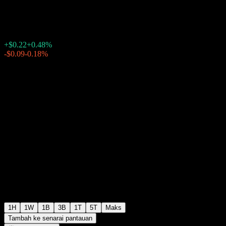
$46.55
47
+$0.22
+0.48%
Wednesday 20:00
-$0.09
-0.18%
Wednesday 23:34
Selepas waktu dagangan
1H
1W
1B
3B
1T
5T
Maks
Tambah ke senarai pantauan