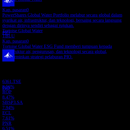
PIO
Pembayaran dividen
Kap. pasaran
0
24
PowerShares Global Water Portfolio melabur secara global dalam
SEP
27
syarikat air, infrastruktur, dan teknologi, bersaing secara langsung
Invesco Global Water
dengan dirinya sendiri sebagai rujukan.
Dianggarkan
Tortoise Global Water
PIO
TBLU
Kap. pasaran
0
Tortoise Global Water ESG Fund memberi tumpuan kepada
infrastruktur air, pengurusan, dan teknologi secara global,
mencerminkan strategi pelaburan PIO.
Ex-dividen
Portfolio
22
DEC
27
Invesco Global Water
6361.TSE
Dianggarkan
8.56%
PIO
ROP
8.47%
SBSP3.SA
7.94%
ECL
7.61%
PNR
6.51%