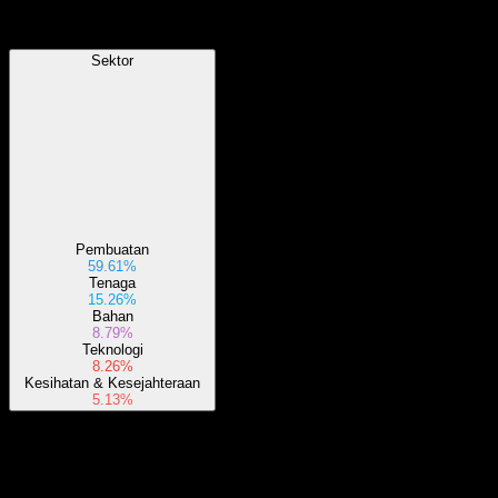
Sektor
Sektor
Pembuatan
59.61%
Tenaga
15.26%
Bahan
8.79%
Teknologi
8.26%
Kesihatan & Kesejahteraan
5.13%
Perihal
Invesco Global Water ETF bertujuan untuk meniru prestasi Nasdaq