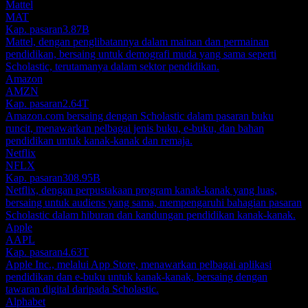
Mattel
MAT
Kap. pasaran
3.87B
Mattel, dengan penglibatannya dalam mainan dan permainan
pendidikan, bersaing untuk demografi muda yang sama seperti
Scholastic, terutamanya dalam sektor pendidikan.
Amazon
AMZN
Kap. pasaran
2.64T
Amazon.com bersaing dengan Scholastic dalam pasaran buku
runcit, menawarkan pelbagai jenis buku, e-buku, dan bahan
pendidikan untuk kanak-kanak dan remaja.
Netflix
NFLX
Kap. pasaran
308.95B
Netflix, dengan perpustakaan program kanak-kanak yang luas,
bersaing untuk audiens yang sama, mempengaruhi bahagian pasaran
Scholastic dalam hiburan dan kandungan pendidikan kanak-kanak.
Apple
AAPL
Kap. pasaran
4.63T
Apple Inc., melalui App Store, menawarkan pelbagai aplikasi
pendidikan dan e-buku untuk kanak-kanak, bersaing dengan
tawaran digital daripada Scholastic.
Alphabet