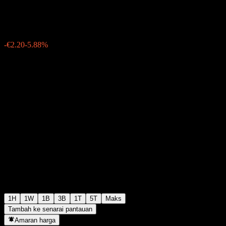
€35.20
54
-€2.20
-5.88%
Friday 06:05
1H
1W
1B
3B
1T
5T
Maks
Tambah ke senarai pantauan
Amaran harga