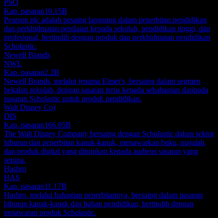
PSO
Kap. pasaran
10.15B
Pearson plc adalah pesaing langsung dalam penerbitan pendidikan
dan perkhidmatan penilaian kepada sekolah, pendidikan tinggi, dan
profesional, bertindih dengan produk dan perkhidmatan pendidikan
Scholastic.
Newell Brands
NWL
Kap. pasaran
2.2B
Newell Brands, melalui jenama Elmer's, bersaing dalam segmen
bekalan sekolah, dengan sasaran terus kepada sebahagian daripada
pasaran Scholastic untuk produk pendidikan.
Walt Disney Co)
DIS
Kap. pasaran
166.05B
The Walt Disney Company bersaing dengan Scholastic dalam sektor
hiburan dan penerbitan kanak-kanak, menawarkan buku, majalah,
dan produk digital yang ditujukan kepada audiens sasaran yang
serupa.
Hasbro
HAS
Kap. pasaran
11.17B
Hasbro, melalui bahagian penerbitannya, bersaing dalam pasaran
hiburan kanak-kanak dan bahan pendidikan, bertindih dengan
penawaran produk Scholastic.