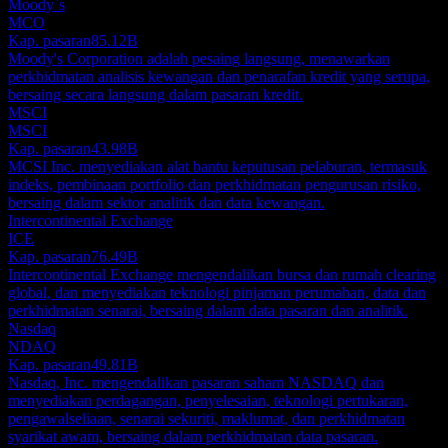
Moody`s
MCO
Kap. pasaran
85.12B
Moody's Corporation adalah pesaing langsung, menawarkan
perkhidmatan analisis kewangan dan penarafan kredit yang serupa,
bersaing secara langsung dalam pasaran kredit.
MSCI
MSCI
Kap. pasaran
43.98B
MCSI Inc. menyediakan alat bantu keputusan pelaburan, termasuk
indeks, pembinaan portfolio dan perkhidmatan pengurusan risiko,
bersaing dalam sektor analitik dan data kewangan.
Intercontinental Exchange
ICE
Kap. pasaran
76.49B
Intercontinental Exchange mengendalikan bursa dan rumah clearing
global, dan menyediakan teknologi pinjaman perumahan, data dan
perkhidmatan senarai, bersaing dalam data pasaran dan analitik.
Nasdaq
NDAQ
Kap. pasaran
49.81B
Nasdaq, Inc. mengendalikan pasaran saham NASDAQ dan
menyediakan perdagangan, penyelesaian, teknologi pertukaran,
pengawalseliaan, senarai sekuriti, maklumat, dan perkhidmatan
syarikat awam, bersaing dalam perkhidmatan data pasaran.