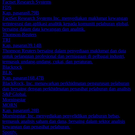
Factset Research Systems
FDS
Kap. pasaran
8.79B
FactSet Research Systems Inc. menyediakan maklumat kewangan
terintegrasi dan aplikasi analitik kepada komuniti pelaburan global,
bersaing dalam data kewangan dan analitik.
Thomson-Reuters
TRI
Kap. pasaran
39.14B
Thomson Reuters bersaing dalam penyediaan maklumat dan data
untuk pelanggan profesional dan perniagaan di pelbagai industri,
termasuk undang-undang, cukai, dan peraturan.
Blackrock
BLK
Kap. pasaran
168.47B
BlackRock, Inc. menawarkan perkhidmatan pengurusan pelaburan
dan bersaing dengan perkhidmatan penasihat pelaburan dan analisis
S&P Global.
Morningstar
MORN
Kap. pasaran
6.28B
Morningstar, Inc. menyediakan penyelidikan pelaburan bebas,
termasuk analisis saham dan dana, bersaing dalam sektor analisis
kewangan dan penasihat pelaburan.
Spotify.