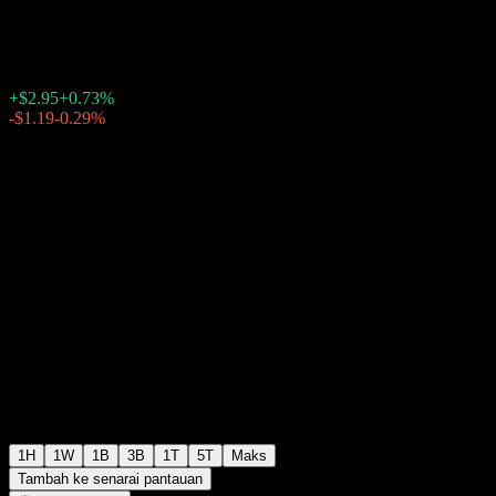
$408.19
4606
+$2.95
+0.73%
Friday 20:00
-$1.19
-0.29%
Friday 23:55
Selepas waktu dagangan
1H
1W
1B
3B
1T
5T
Maks
Tambah ke senarai pantauan