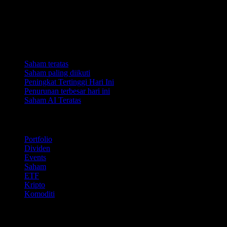
Koleksi
Saham teratas
Saham paling diikuti
Peningkat Tertinggi Hari Ini
Penurunan terbesar hari ini
Saham AI Teratas
Ciri
Portfolio
Dividen
Events
Saham
ETF
Kripto
Komoditi
company