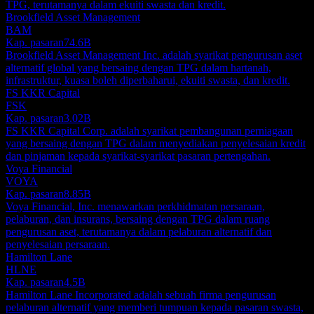
TPG, terutamanya dalam ekuiti swasta dan kredit.
Brookfield Asset Management
BAM
Kap. pasaran
74.6B
Brookfield Asset Management Inc. adalah syarikat pengurusan aset
alternatif global yang bersaing dengan TPG dalam hartanah,
infrastruktur, kuasa boleh diperbaharui, ekuiti swasta, dan kredit.
FS KKR Capital
FSK
Kap. pasaran
3.02B
FS KKR Capital Corp. adalah syarikat pembangunan perniagaan
yang bersaing dengan TPG dalam menyediakan penyelesaian kredit
dan pinjaman kepada syarikat-syarikat pasaran pertengahan.
Voya Financial
VOYA
Kap. pasaran
8.85B
Voya Financial, Inc. menawarkan perkhidmatan persaraan,
pelaburan, dan insurans, bersaing dengan TPG dalam ruang
pengurusan aset, terutamanya dalam pelaburan alternatif dan
penyelesaian persaraan.
Hamilton Lane
HLNE
Kap. pasaran
4.5B
Hamilton Lane Incorporated adalah sebuah firma pengurusan
pelaburan alternatif yang memberi tumpuan kepada pasaran swasta,