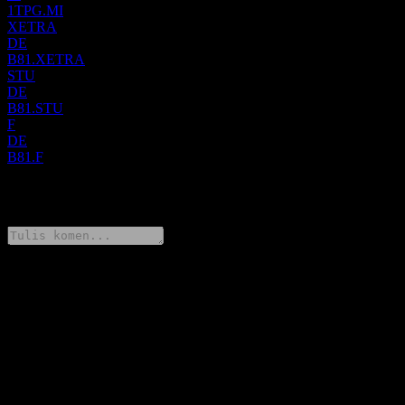
1TPG.MI
XETRA
DE
B81.XETRA
STU
DE
B81.STU
F
DE
B81.F
0 Comments
Kongsi pendapat anda
FAQ
Berapakah harga saham TPG hari ini?
▼
Apakah simbol saham TPG?
▼
Adakah harga saham TPG sedang meningkat?
▼