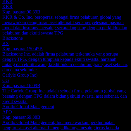
KKR
KKR
Kap. pasaran
90.39B
KKR & Co. Inc. beroperasi sebagai firma pelaburan global yang
menawarkan pengurusan aset alternatif serta penyelesaian pasaran
modal dan insurans, bersaing secara langsung dengan perkhidmatan
pelaburan dan ekuiti swasta TPG.
Blackstone
BX
Kap. pasaran
150.45B
Blackstone Inc. adalah firma pelaburan terkemuka yang serupa
dengan TPG, dengan tumpuan kepada ekuiti swasta, hartanah,
hutang dan ekuiti awam, kredit bukan pelaburan grade, aset sebenar,
dan dana sekunder.
Carlyle Group Inc)
CG
Kap. pasaran
16.09B
The Carlyle Group Inc. adalah sebuah firma pelaburan global yang
bersaing dengan TPG dalam bidang ekuiti swasta, aset sebenar, dan
kredit swasta.
Apollo Global Management
APO
Kap. pasaran
69.38B
Apollo Global Management, Inc. menawarkan perkhidmatan
pengurusan aset alternatif, menjadikannya pesaing terus kepada