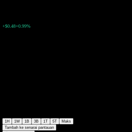
$48.99
101
+$0.48
+0.99%
20:00 Hari ini
+$0.00
+0%
20:00
Selepas waktu dagangan
1H
1W
1B
3B
1T
5T
Maks
Tambah ke senarai pantauan