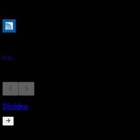
Akan datang
Keputusan kewangan
20
OCT
United Airlines
UAL
Dividen
0
%
Hasil dividen
Jan 8