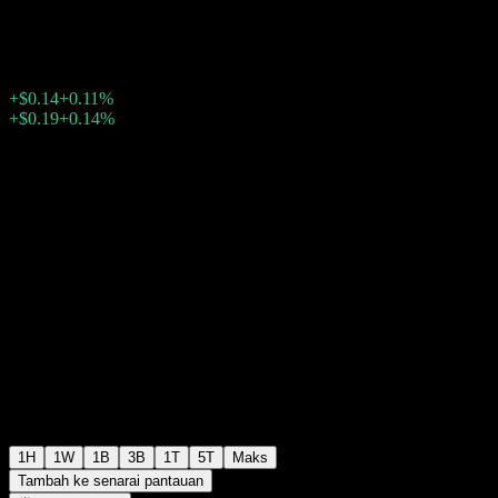
$132.76
1264
+$0.14
+0.11%
Wednesday 20:00
+$0.19
+0.14%
Wednesday 23:46
Selepas waktu dagangan
1H
1W
1B
3B
1T
5T
Maks
Tambah ke senarai pantauan