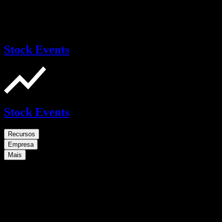
Stock Events
Stock Events
Recursos
Empresa
Mais