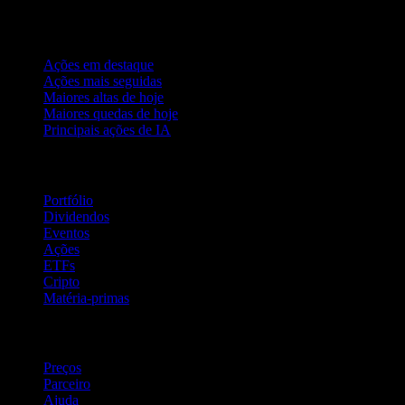
Coleções
Ações em destaque
Ações mais seguidas
Maiores altas de hoje
Maiores quedas de hoje
Principais ações de IA
Recursos
Portfólio
Dividendos
Eventos
Ações
ETFs
Cripto
Matéria-primas
company
Preços
Parceiro
Ajuda