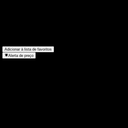
Qual é o símbolo da ação da SK Discovery.?
▼
Qual é o valor de mercado da SK Discovery.?
▼
Quais foram os resultados financeiros da SK Discovery. no
último trimestre?
▼
Qual foi a receita da SK Discovery. no ano passado?
▼
Qual foi o lucro líquido da SK Discovery. no ano passado?
▼
A SK Discovery. paga dividendos?
▼
Em que setor está localizada a SK Discovery.?
▼
Quando a SK Discovery. concluiu o desdobro de ações?
▼
Adicionar à lista de favoritos
Alerta de preço