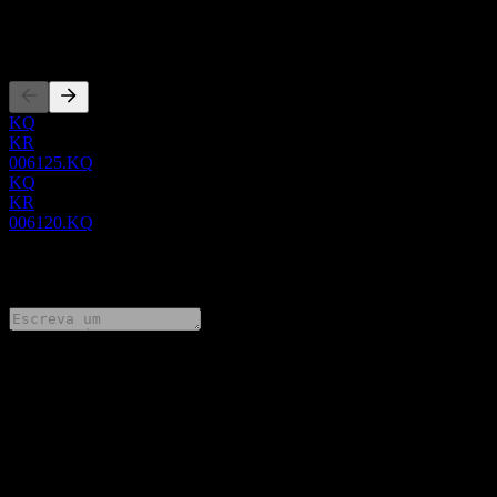
Listagens
KQ
KR
006125.KQ
KQ
KR
006120.KQ
0 Comments
Compartilhe suas ideias
FAQ
Qual é o preço da ação da SK Discovery. hoje?
▼