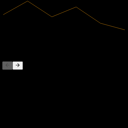
7,51T
Receita
76,19B
Lucro líquido
Concorrentes
Esta lista é uma análise baseada em eventos recentes do mercado.
Não é uma recomendação de investimento.
Sobre
Show more...
CEO
País
Coreia do Sul
ISIN
KR7006120000