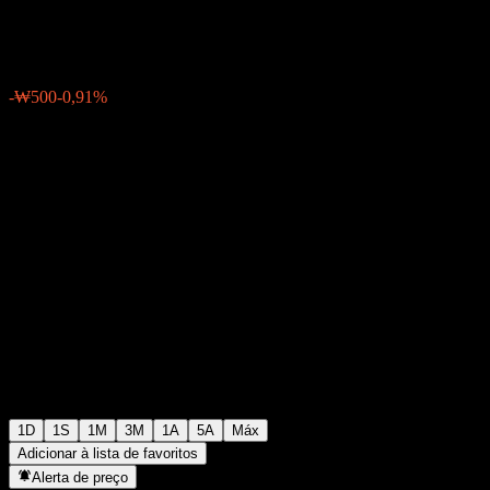
₩54.300
1
-₩500
-0,91%
06:30 Hoje
1D
1S
1M
3M
1A
5A
Máx
Adicionar à lista de favoritos
Alerta de preço