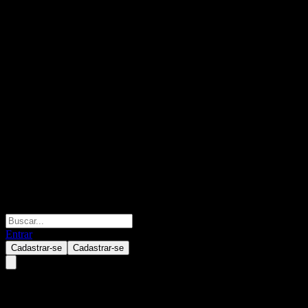
Entrar
Cadastrar-se
Cadastrar-se
Nomura US High Yield Bond Fu