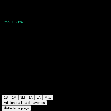
¥26.871
0
+¥55
+0,21%
Semana passada
1S
1M
3M
1A
5A
Máx
Adicionar à lista de favoritos
Alerta de preço