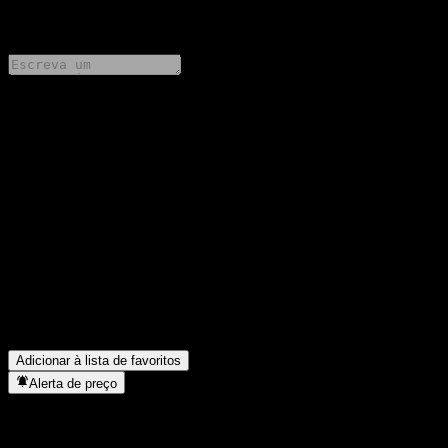
0 Comments
Compartilhe suas ideias
FAQ
Qual é o preço da ação da Nikko Global 5.5x Balance Fund
Expected Dividend Offer hoje?
▼
Qual é o símbolo da ação da Nikko Global 5.5x Balance Fund
Expected Dividend Offer?
▼
Em que setor está localizada a Nikko Global 5.5x Balance Fund
Expected Dividend Offer?
▼
Quando a Nikko Global 5.5x Balance Fund Expected Dividend
Offer concluiu o desdobro de ações?
▼
Adicionar à lista de favoritos
Alerta de preço