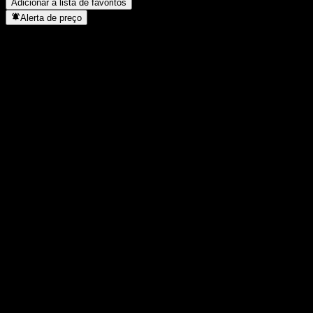
Adicionar à lista de favoritos
Alerta de preço
Estatísticas
Máxima do dia
7.494
Mínima do dia
7.494
Máxima 52S
8.497
Mín 52S
5.642
Volume
-
Vol. médio
-
Cap. de mercado
0
P/L
-
Rendimento de dividendos
-
Dividendo