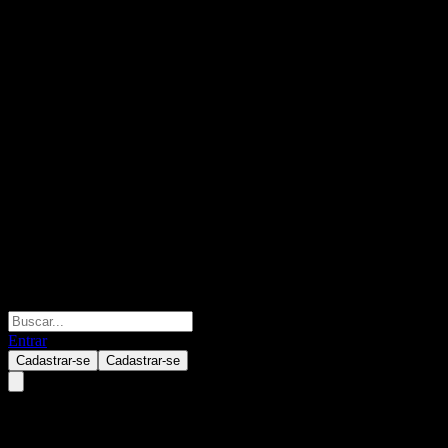
Entrar
Cadastrar-se
Cadastrar-se
Nikko Global 5.5x Balance