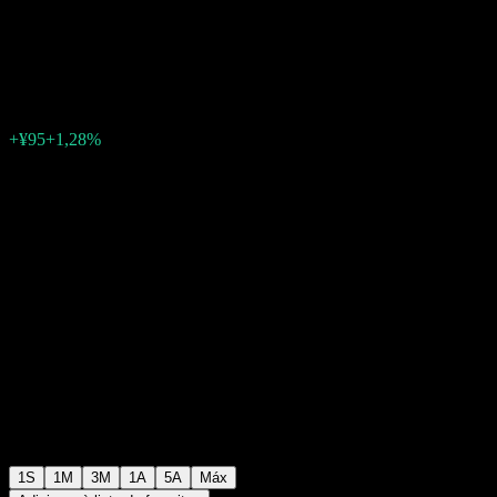
Fund Expected Dividend Offer
¥7.494
0
+¥95
+1,28%
Semana passada
1S
1M
3M
1A
5A
Máx