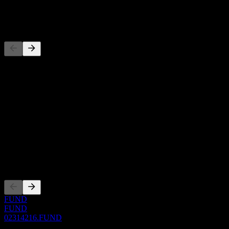
-
Concorrentes
Esta lista é uma análise baseada em eventos recentes do mercado.
Não é uma recomendação de investimento.
Sobre
Show more...
CEO
ISIN
02314216
Listagens
FUND
FUND
02314216.FUND