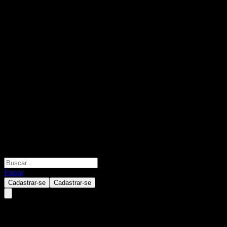
Entrar
Cadastrar-se
Cadastrar-se
SBIOkasan CNY Sovereign