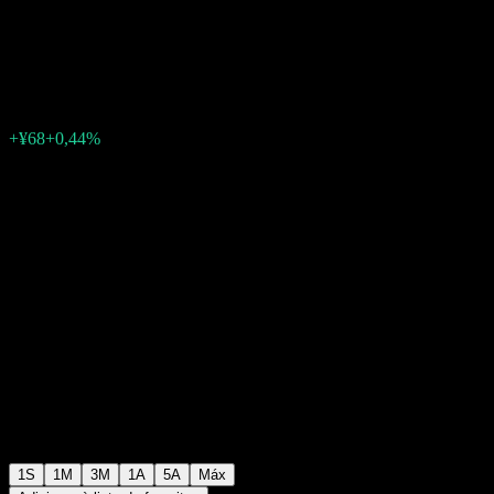
Open
¥15.375
0
+¥68
+0,44%
Semana passada
1S
1M
3M
1A
5A
Máx