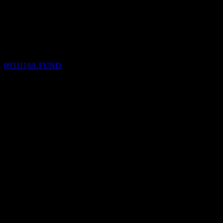
Ex-dividendo
14
AUG
28
SBIOkasan CNY Sovereign Open
Estimado
0931118A.FUND