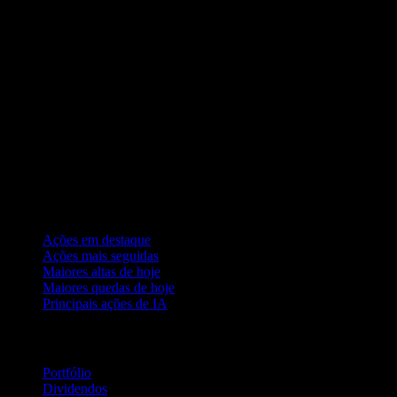
Coleções
Ações em destaque
Ações mais seguidas
Maiores altas de hoje
Maiores quedas de hoje
Principais ações de IA
Recursos
Portfólio
Dividendos