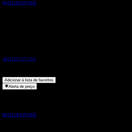
0931118A.FUND
Compartilhe suas ideias
FAQ
Qual é o preço da ação da SBIOkasan CNY Sovereign Open
Pagamento de dividendos
hoje?
▼
10
Qual é o símbolo da ação da SBIOkasan CNY Sovereign Open?
FEB
28
▼
SBIOkasan CNY Sovereign Open
A SBIOkasan CNY Sovereign Open paga dividendos?
▼
Estimado
Em que setor está localizada a SBIOkasan CNY Sovereign
0931118A.FUND
Open?
▼
Quando a SBIOkasan CNY Sovereign Open concluiu o
desdobro de ações?
▼
Adicionar à lista de favoritos
Alerta de preço
Pagamento de dividendos
11
AUG
28
SBIOkasan CNY Sovereign Open
Estimado
0931118A.FUND