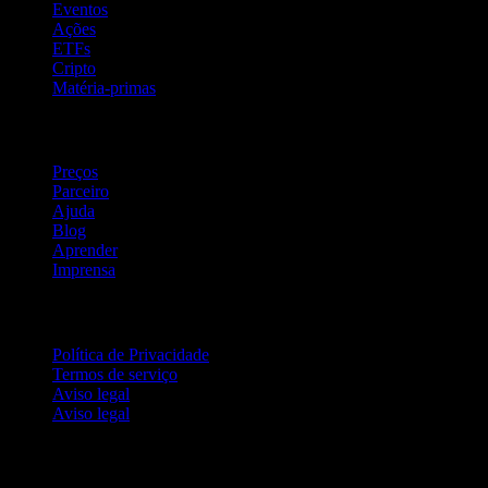
Eventos
Ações
ETFs
Cripto
Matéria-primas
company
Preços
Parceiro
Ajuda
Blog
Aprender
Imprensa
Jurídico
Política de Privacidade
Termos de serviço
Aviso legal
Aviso legal
Para empresas