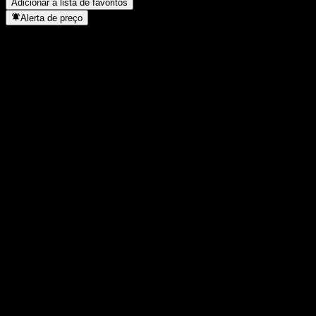
Adicionar à lista de favoritos
Alerta de preço
Estatísticas
Máxima do dia
15.375
Mínima do dia
15.375
Máxima 52S
15.795
Mín 52S
13.279
Volume
-
Vol. médio
-
Cap. de mercado
0
P/L
-
Rendimento de dividendos
1,43%
Dividendo