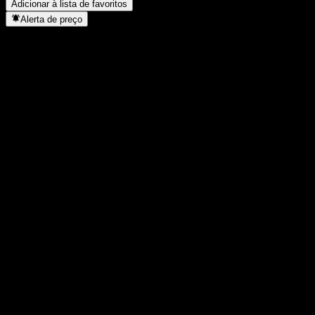
Adicionar à lista de favoritos
Alerta de preço
Estatísticas
Máxima do dia
12,64
Mínima do dia
12,64
Máxima 52S
12,7
Mín 52S
10,8
Volume
-
Vol. médio
-
Cap. de mercado
0
P/L
-
Rendimento de dividendos
-
Dividendo