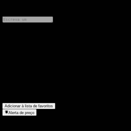
0 Comments
Compartilhe suas ideias
FAQ
Qual é o preço da ação da abrdn European Sustainable Equity
Fund hoje?
▼
Qual é o símbolo da ação da abrdn European Sustainable Equity
Fund?
▼
Em que setor está localizada a abrdn European Sustainable
Equity Fund?
▼
Quando a abrdn European Sustainable Equity Fund concluiu o
desdobro de ações?
▼
Adicionar à lista de favoritos
Alerta de preço