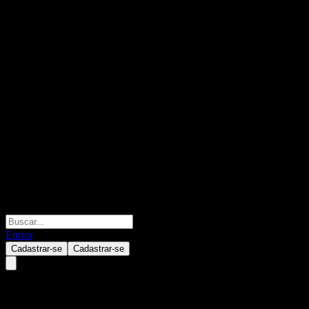
Entrar
Cadastrar-se
Cadastrar-se
abrdn European Sustainable