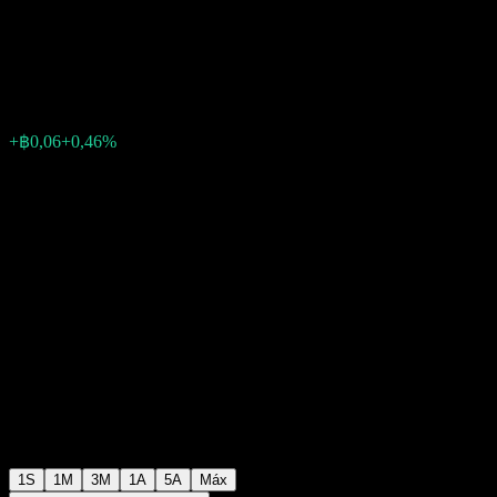
Equity Fund
฿12,64
0
+฿0,06
+0,46%
Semana passada
1S
1M
3M
1A
5A
Máx