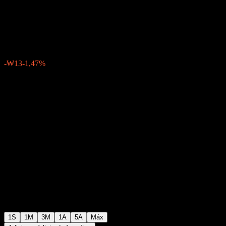
Feeder Equity 1 Ae
₩900
0
-₩13
-1,47%
Semana passada
1S
1M
3M
1A
5A
Máx