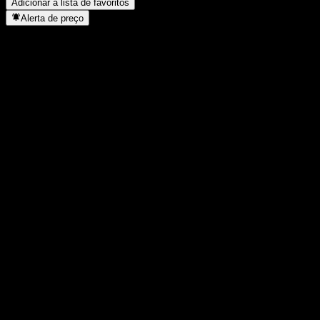
Adicionar à lista de favoritos
Alerta de preço
Estatísticas
Máxima do dia
900
Mínima do dia
900
Máxima 52S
1.426
Mín 52S
891
Volume
-
Vol. médio
-
Cap. de mercado
0
P/L
-
Rendimento de dividendos
-
Dividendo