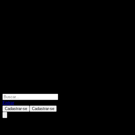
Entrar
Cadastrar-se
Cadastrar-se
KyoboAXA Power Brazil