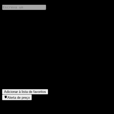
Compartilhe suas ideias
FAQ
Qual é o preço da ação da KyoboAXA Power Brazil Feeder
Equity 1 Ae hoje?
▼
Qual é o símbolo da ação da KyoboAXA Power Brazil Feeder
Equity 1 Ae?
▼
O preço da ação da KyoboAXA Power Brazil Feeder Equity 1
Ae está subindo?
▼
Em que setor está localizada a KyoboAXA Power Brazil Feeder
Equity 1 Ae?
▼
Quando a KyoboAXA Power Brazil Feeder Equity 1 Ae
concluiu o desdobro de ações?
▼
Adicionar à lista de favoritos
Alerta de preço