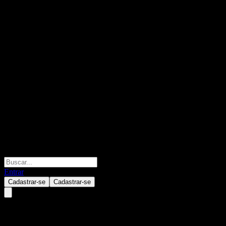
Entrar
Cadastrar-se
Cadastrar-se
Lion Profit Increase Fund A