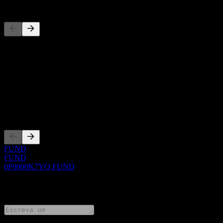
Concorrentes
Esta lista é uma análise baseada em eventos recentes do mercado. N
Sobre
Show more...
CEO
Listagens
FUND
FUND
0P0000K7YQ.FUND
0 Comments