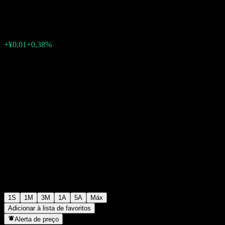
¥1,8460
0
+¥0,01
+0,38%
Semana passada
1S
1M
3M
1A
5A
Máx
Adicionar à lista de favoritos
Alerta de preço