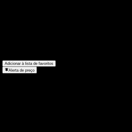
Compartilhe suas ideias
FAQ
Qual é o preço da ação da Lion Profit Increase Fund A hoje?
▼
Qual é o símbolo da ação da Lion Profit Increase Fund A?
▼
O preço da ação da Lion Profit Increase Fund A está subindo?
▼
Em que setor está localizada a Lion Profit Increase Fund A?
▼
Quando a Lion Profit Increase Fund A concluiu o desdobro de açõ
Adicionar à lista de favoritos
Alerta de preço