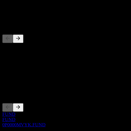
-
Dividendo
-
Concorrentes
Esta lista é uma análise baseada em eventos recentes do mercado.
Não é uma recomendação de investimento.
Sobre
Show more...
CEO
Listagens
FUND
FUND
0P0000MVYK.FUND