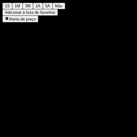
1S
1M
3M
1A
5A
Máx
Adicionar à lista de favoritos
Alerta de preço
Estatísticas
Máxima do dia
3.239
Mínima do dia
3.239
Máxima 52S
4.908
Mín 52S
1.403
Volume
-
Vol. médio
-
Cap. de mercado
0
P/L
-
Rendimento de dividendos