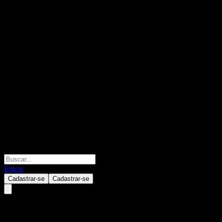
Entrar
Cadastrar-se
Cadastrar-se
NH-Amundi e-Premier Index