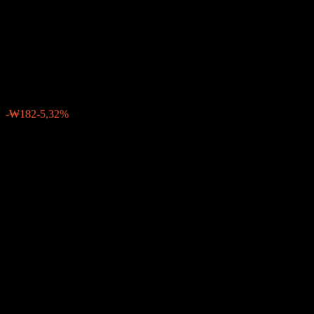
Feeder Equity-Derivatives 1
AE
₩3.239
0
-₩182
-5,32%
Semana passada