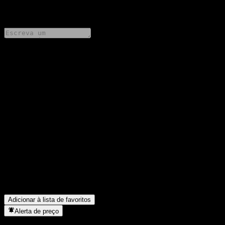
0 Comments
Compartilhe suas ideias
FAQ
Qual é o preço da ação da NH-Amundi e-Premier Index Feeder
Equity-Derivatives 1 AE hoje?
▼
Qual é o símbolo da ação da NH-Amundi e-Premier Index
Feeder Equity-Derivatives 1 AE?
▼
O preço da ação da NH-Amundi e-Premier Index Feeder Equity-
Derivatives 1 AE está subindo?
▼
Em que setor está localizada a NH-Amundi e-Premier Index
Feeder Equity-Derivatives 1 AE?
▼
Quando a NH-Amundi e-Premier Index Feeder Equity-
Derivatives 1 AE concluiu o desdobro de ações?
▼
Adicionar à lista de favoritos
Alerta de preço