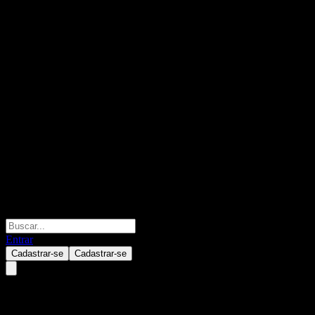
Entrar
Cadastrar-se
Cadastrar-se
KB Gwanggaeto Feeder Equity