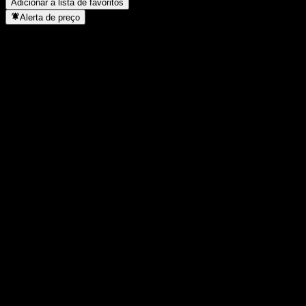
Adicionar à lista de favoritos
Alerta de preço
Estatísticas
Máxima do dia
2.943
Mínima do dia
2.943
Máxima 52S
4.358
Mín 52S
1.522
Volume
-
Vol. médio
-
Cap. de mercado
0
P/L
-
Rendimento de dividendos
-
Dividendo