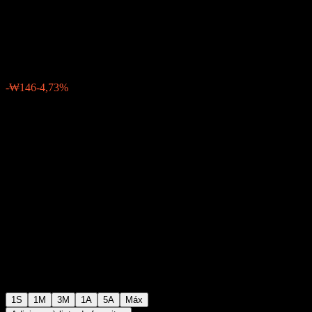
C5
₩2.943
0
-₩146
-4,73%
Semana passada
1S
1M
3M
1A
5A
Máx