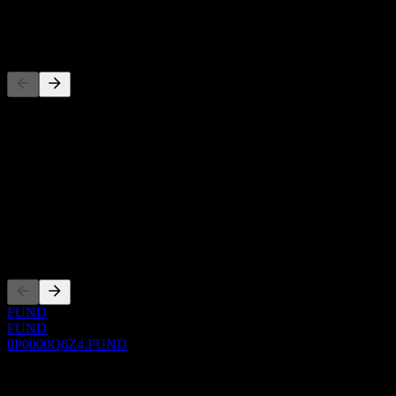
-
Concorrentes
Esta lista é uma análise baseada em eventos recentes do mercado.
Não é uma recomendação de investimento.
Sobre
Show more...
CEO
Listagens
FUND
FUND
0P0000Q6Z4.FUND
0 Comments