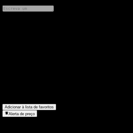
Compartilhe suas ideias
FAQ
Qual é o preço da ação da KB Gwanggaeto Feeder Equity C5
hoje?
▼
Qual é o símbolo da ação da KB Gwanggaeto Feeder Equity C5?
▼
O preço da ação da KB Gwanggaeto Feeder Equity C5 está
subindo?
▼
Em que setor está localizada a KB Gwanggaeto Feeder Equity
C5?
▼
Quando a KB Gwanggaeto Feeder Equity C5 concluiu o
desdobro de ações?
▼
Adicionar à lista de favoritos
Alerta de preço