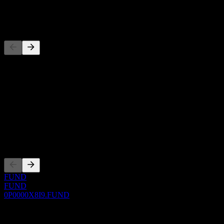
-
Concorrentes
Esta lista é uma análise baseada em eventos recentes do mercado.
Não é uma recomendação de investimento.
Sobre
Show more...
CEO
Listagens
FUND
FUND
0P0000X8I9.FUND
0 Comments