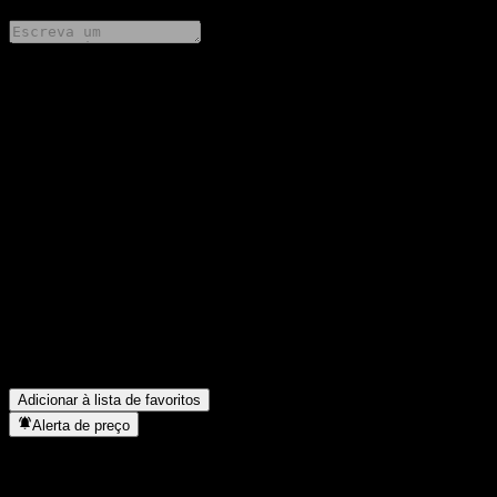
Compartilhe suas ideias
FAQ
Qual é o preço da ação da Samsung ABF Korea Long-term Bond
Index Cp hoje?
▼
Qual é o símbolo da ação da Samsung ABF Korea Long-term
Bond Index Cp?
▼
O preço da ação da Samsung ABF Korea Long-term Bond Index
Cp está subindo?
▼
Em que setor está localizada a Samsung ABF Korea Long-term
Bond Index Cp?
▼
Quando a Samsung ABF Korea Long-term Bond Index Cp
concluiu o desdobro de ações?
▼
Adicionar à lista de favoritos
Alerta de preço