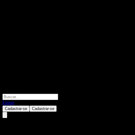
Entrar
Cadastrar-se
Cadastrar-se
Samsung ABF Korea Long-