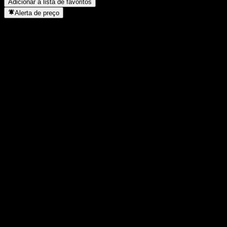
Adicionar à lista de favoritos
Alerta de preço
Estatísticas
Máxima do dia
877
Mínima do dia
877
Máxima 52S
993
Mín 52S
864
Volume
-
Vol. médio
-
Cap. de mercado
0
P/L
-
Rendimento de dividendos
-
Dividendo