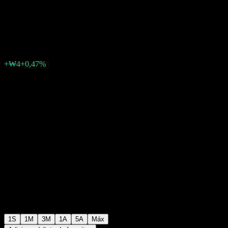
term Bond Index Cp
₩877
0
+₩4
+0,47%
Semana passada
1S
1M
3M
1A
5A
Máx