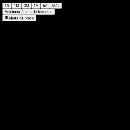
1S
1M
3M
1A
5A
Máx
Adicionar à lista de favoritos
Alerta de preço
Estatísticas
Máxima do dia
1.274
Mínima do dia
1.274
Máxima 52S
1.296
Mín 52S
1.157
Volume
0
Vol. médio
0
Cap. de mercado
0
P/L
-
Rendimento de dividendos