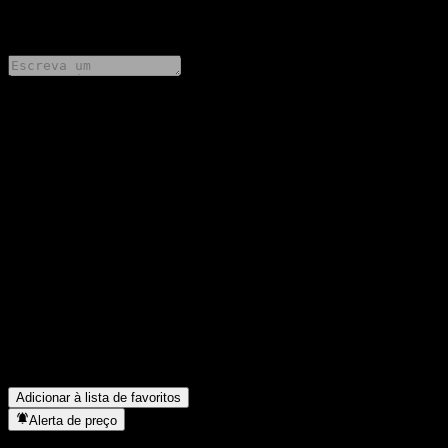
0 Comments
Compartilhe suas ideias
FAQ
Qual é o preço da ação da Hana Happy TDF 2025 Feeder Bond
Balanced-Fund of Funds CP hoje?
▼
Qual é o símbolo da ação da Hana Happy TDF 2025 Feeder
Bond Balanced-Fund of Funds CP?
▼
O preço da ação da Hana Happy TDF 2025 Feeder Bond
Balanced-Fund of Funds CP está subindo?
▼
Em que setor está localizada a Hana Happy TDF 2025 Feeder
Bond Balanced-Fund of Funds CP?
▼
Quando a Hana Happy TDF 2025 Feeder Bond Balanced-Fund
of Funds CP concluiu o desdobro de ações?
▼
Adicionar à lista de favoritos
Alerta de preço