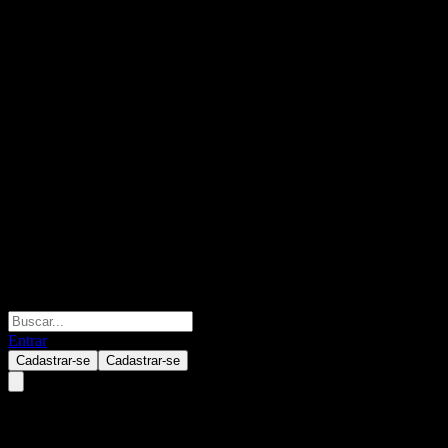
Entrar
Cadastrar-se
Cadastrar-se
Hana Happy TDF 2025 Feeder