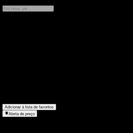
Compartilhe suas ideias
FAQ
Qual é o preço da ação da Truvalue SHS Research Sel Alloc
hoje?
▼
Qual é o símbolo da ação da Truvalue SHS Research Sel Alloc?
▼
O preço da ação da Truvalue SHS Research Sel Alloc está
subindo?
▼
Em que setor está localizada a Truvalue SHS Research Sel Alloc?
▼
Quando a Truvalue SHS Research Sel Alloc concluiu o desdobro
de ações?
▼
Adicionar à lista de favoritos
Alerta de preço