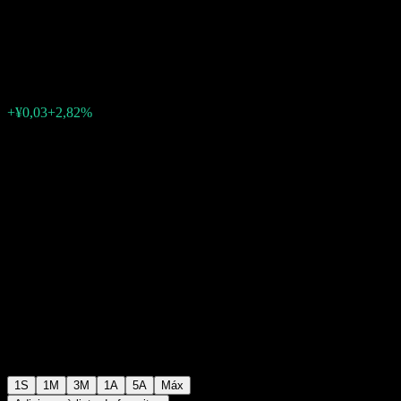
Alloc
¥1,0580
0
+¥0,03
+2,82%
Semana passada
1S
1M
3M
1A
5A
Máx