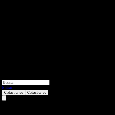
Entrar
Cadastrar-se
Cadastrar-se
Truvalue SHS Research Sel