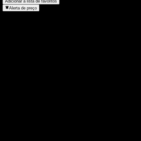
Adicionar à lista de favoritos
Alerta de preço
Estatísticas
Máxima do dia
1,058
Mínima do dia
1,058
Máxima 52S
1,287
Mín 52S
0,987
Volume
-
Vol. médio
-
Cap. de mercado
0
P/L
-
Rendimento de dividendos
-
Dividendo