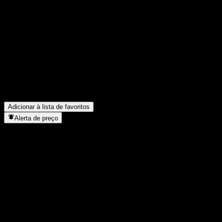
Compartilhe suas ideias
FAQ
Qual é o preço da ação da MiraeAsset Daiwa Next Asia Pacific Fe
Qual é o símbolo da ação da MiraeAsset Daiwa Next Asia Pacific
O preço da ação da MiraeAsset Daiwa Next Asia Pacific Feeder E
Em que setor está localizada a MiraeAsset Daiwa Next Asia Pacif
Quando a MiraeAsset Daiwa Next Asia Pacific Feeder Equity 1 F 
Adicionar à lista de favoritos
Alerta de preço