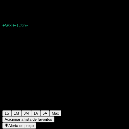
₩2.318
0
+₩39
+1,72%
Semana passada
1S
1M
3M
1A
5A
Máx
Adicionar à lista de favoritos
Alerta de preço