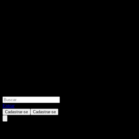
Entrar
Cadastrar-se
Cadastrar-se
MiraeAsset Daiwa Next Asia Pac