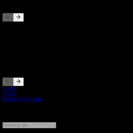
Concorrentes
Esta lista é uma análise baseada em eventos recentes do mercado. N
Sobre
Show more...
CEO
Listagens
FUND
FUND
0P0001731T.FUND
0 Comments