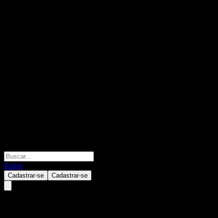
Entrar
Cadastrar-se
Cadastrar-se
Heungkuk China Active Feeder