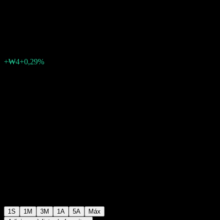
Equity Ci
₩1.309
0
+₩4
+0,29%
Semana passada
1S
1M
3M
1A
5A
Máx