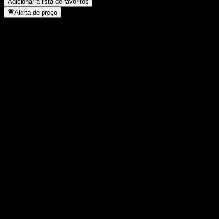
Adicionar à lista de favoritos
Alerta de preço
Estatísticas
Máxima do dia
-
Mínima do dia
-
Máxima 52S
1.309
Mín 52S
1.309
Volume
-
Vol. médio
-
Cap. de mercado
0
P/L
-
Rendimento de dividendos
-
Dividendo