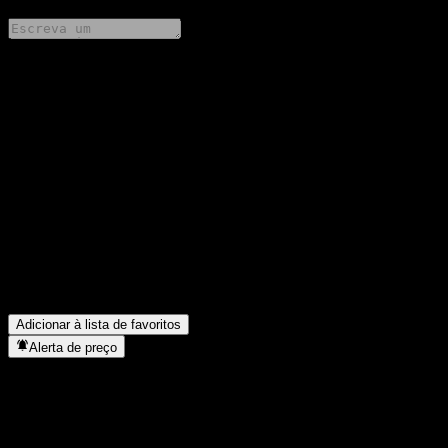
Compartilhe suas ideias
FAQ
Qual é o preço da ação da Heungkuk China Active Feeder Equity
Ci hoje?
▼
Qual é o símbolo da ação da Heungkuk China Active Feeder
Equity Ci?
▼
Em que setor está localizada a Heungkuk China Active Feeder
Equity Ci?
▼
Quando a Heungkuk China Active Feeder Equity Ci concluiu o
desdobro de ações?
▼
Adicionar à lista de favoritos
Alerta de preço