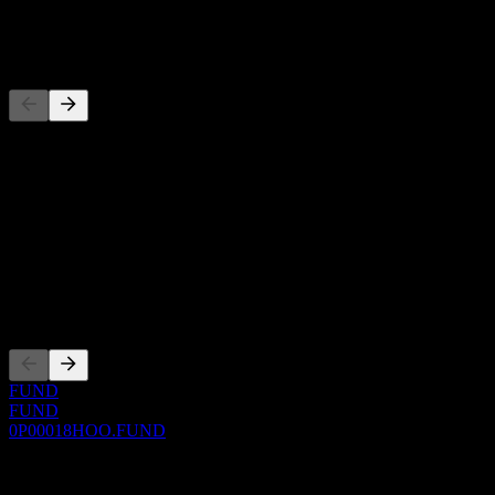
-
Concorrentes
Esta lista é uma análise baseada em eventos recentes do mercado.
Não é uma recomendação de investimento.
Sobre
Show more...
CEO
Listagens
FUND
FUND
0P00018HOO.FUND
0 Comments