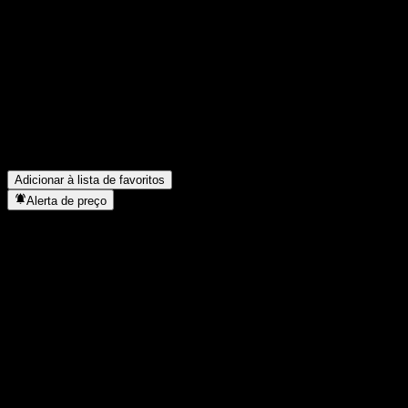
Compartilhe suas ideias
FAQ
Qual é o preço da ação da KB Sustainable Dividend Income Feede
Qual é o símbolo da ação da KB Sustainable Dividend Income Fe
Em que setor está localizada a KB Sustainable Dividend Income 
Quando a KB Sustainable Dividend Income Feeder Equity-Fund of
Adicionar à lista de favoritos
Alerta de preço