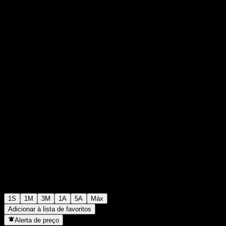
₩1.071
0
+₩0
+0%
Semana passada
1S
1M
3M
1A
5A
Máx
Adicionar à lista de favoritos
Alerta de preço