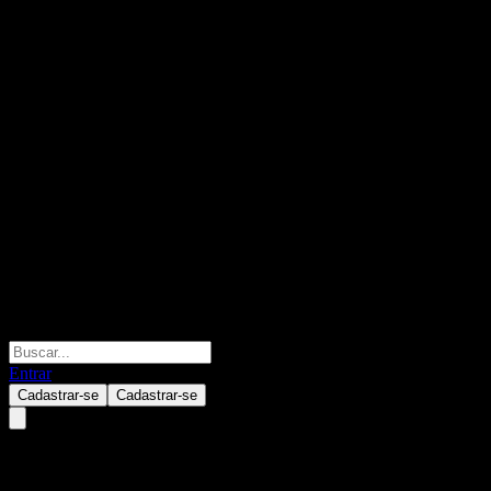
Entrar
Cadastrar-se
Cadastrar-se
KB Sustainable Dividend Incom