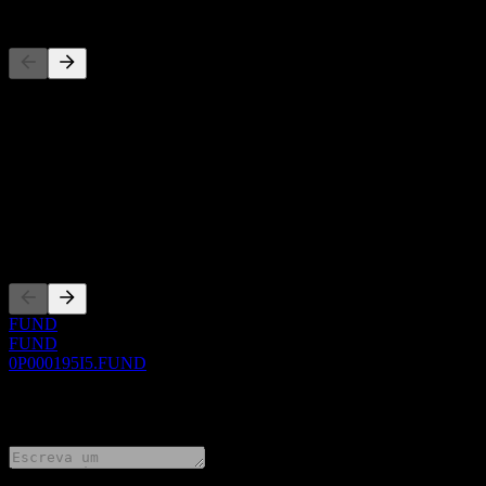
Concorrentes
Esta lista é uma análise baseada em eventos recentes do mercado. N
Sobre
Show more...
CEO
Listagens
FUND
FUND
0P000195I5.FUND
0 Comments