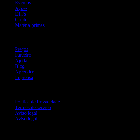
Eventos
Ações
ETFs
Cripto
Matéria-primas
company
Preços
Parceiro
Ajuda
Blog
Aprender
Imprensa
Jurídico
Política de Privacidade
Termos de serviço
Aviso legal
Aviso legal
Para empresas