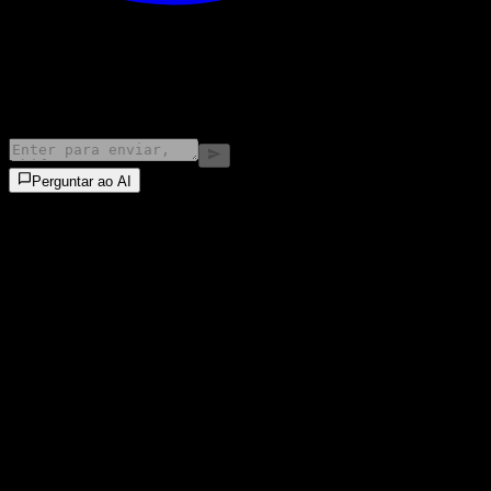
©
2026
Stock Events GmbH
Perguntar ao AI