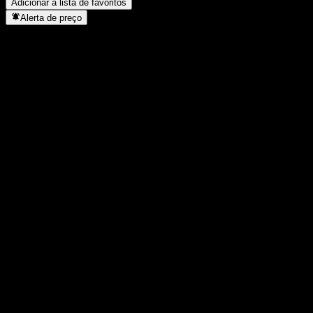
Adicionar à lista de favoritos
Alerta de preço
Estatísticas
Máxima do dia
1,1208
Mínima do dia
1,1208
Máxima 52S
1,24
Mín 52S
1,082
Volume
-
Vol. médio
-
Cap. de mercado
0
P/L
-
Rendimento de dividendos
4,46%
Dividendo