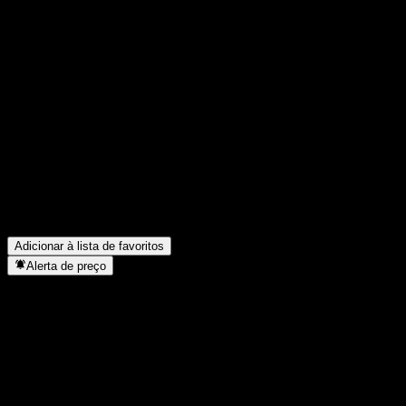
FAQ
Qual é o preço da ação da Rongtong Yield-enhanced Bond Fund
A hoje?
▼
Qual é o símbolo da ação da Rongtong Yield-enhanced Bond
Fund A?
▼
O preço da ação da Rongtong Yield-enhanced Bond Fund A está
subindo?
▼
A Rongtong Yield-enhanced Bond Fund A paga dividendos?
▼
Em que setor está localizada a Rongtong Yield-enhanced Bond
Fund A?
▼
Quando a Rongtong Yield-enhanced Bond Fund A concluiu o
desdobro de ações?
▼
Adicionar à lista de favoritos
Alerta de preço