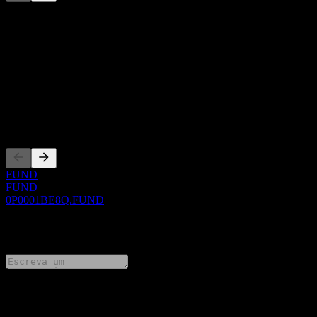
Esta lista é uma análise baseada em eventos recentes do mercado.
Não é uma recomendação de investimento.
Sobre
Show more...
CEO
Listagens
FUND
FUND
0P0001BE8Q.FUND
0 Comments
Compartilhe suas ideias