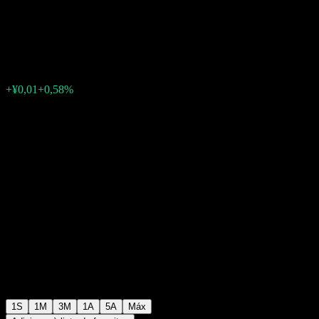
Bond Fund A
¥1,1208
0
+¥0,01
+0,58%
Semana passada
1S
1M
3M
1A
5A
Máx