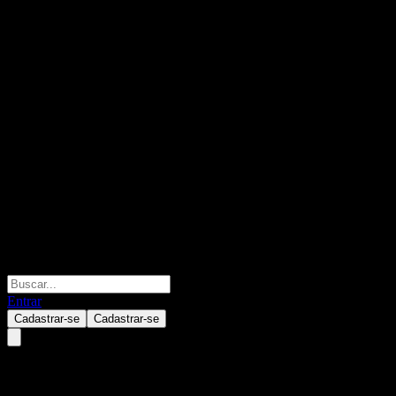
Entrar
Cadastrar-se
Cadastrar-se
Rongtong Yield-enhanced