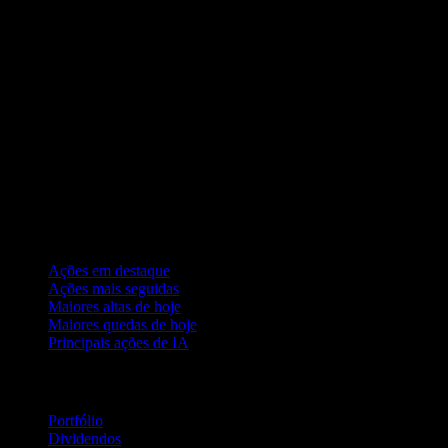
Coleções
Ações em destaque
Ações mais seguidas
Maiores altas de hoje
Maiores quedas de hoje
Principais ações de IA
Recursos
Portfólio
Dividendos