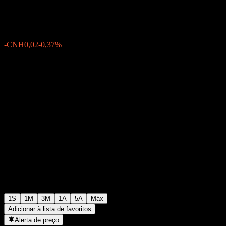
CNH5,41
0
-CNH0,02
-0,37%
Semana passada
1S
1M
3M
1A
5A
Máx
Adicionar à lista de favoritos
Alerta de preço