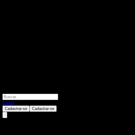
Entrar
Cadastrar-se
Cadastrar-se
Franklin Templeton SinoAm Pre