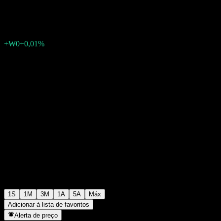
₩1.022
0
+₩0
+0,01%
Semana passada
1S
1M
3M
1A
5A
Máx
Adicionar à lista de favoritos
Alerta de preço