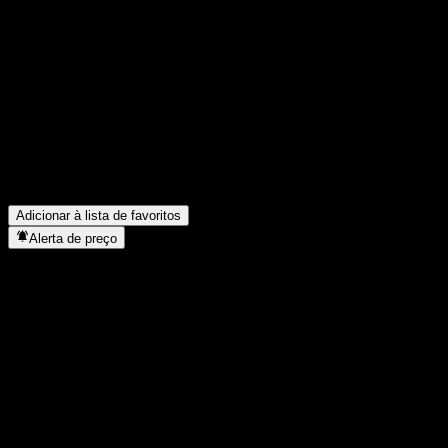
Compartilhe suas ideias
FAQ
Qual é o preço da ação da Koreit Select Short-term Bond CP hoje?
Qual é o símbolo da ação da Koreit Select Short-term Bond CP?
▼
O preço da ação da Koreit Select Short-term Bond CP está subind
Em que setor está localizada a Koreit Select Short-term Bond CP?
Quando a Koreit Select Short-term Bond CP concluiu o desdobro 
Adicionar à lista de favoritos
Alerta de preço