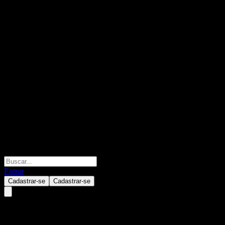
Entrar
Cadastrar-se
Cadastrar-se
Koreit Select Short-term Bond