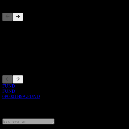
Concorrentes
Esta lista é uma análise baseada em eventos recentes do mercado. N
Sobre
Show more...
CEO
Listagens
FUND
FUND
0P0001I49A.FUND
0 Comments