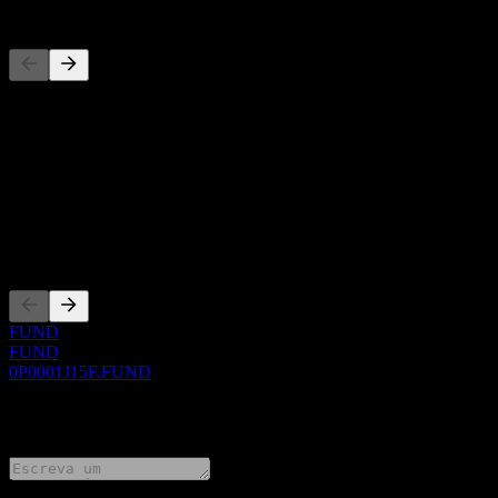
Concorrentes
Esta lista é uma análise baseada em eventos recentes do mercado. N
Sobre
Show more...
CEO
Listagens
FUND
FUND
0P0001J15F.FUND
0 Comments