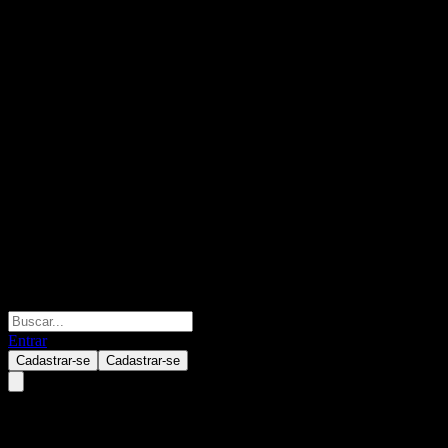
Entrar
Cadastrar-se
Cadastrar-se
Ryukyung Plain Vanilla Global 