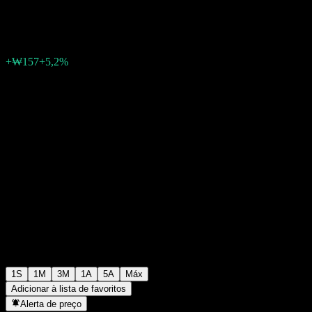
₩3.176
0
+₩157
+5,2%
Semana passada
1S
1M
3M
1A
5A
Máx
Adicionar à lista de favoritos
Alerta de preço