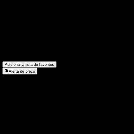
Compartilhe suas ideias
FAQ
Qual é o preço da ação da Ryukyung Plain Vanilla Global Asset Al
Qual é o símbolo da ação da Ryukyung Plain Vanilla Global Asset
O preço da ação da Ryukyung Plain Vanilla Global Asset Allocatio
Em que setor está localizada a Ryukyung Plain Vanilla Global Ass
Quando a Ryukyung Plain Vanilla Global Asset Allocation Feeder 
Adicionar à lista de favoritos
Alerta de preço