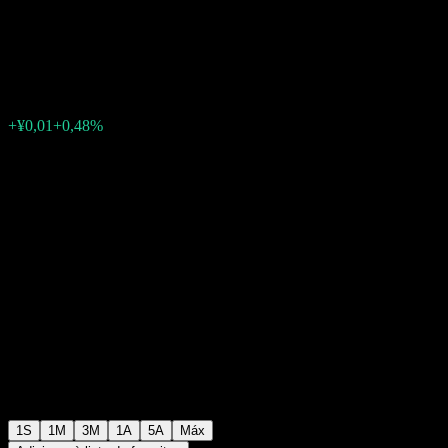
A
¥1,3420
0
+¥0,01
+0,48%
Semana passada
1S
1M
3M
1A
5A
Máx