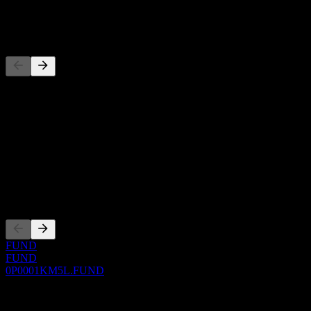
-
Concorrentes
Esta lista é uma análise baseada em eventos recentes do mercado.
Não é uma recomendação de investimento.
Sobre
Show more...
CEO
Listagens
FUND
FUND
0P0001KM5L.FUND
0 Comments