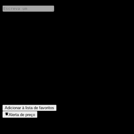
Compartilhe suas ideias
FAQ
Qual é o preço da ação da IGW Jingyi Zhaoli 6M Own Bd A
hoje?
▼
Qual é o símbolo da ação da IGW Jingyi Zhaoli 6M Own Bd A?
▼
O preço da ação da IGW Jingyi Zhaoli 6M Own Bd A está
subindo?
▼
Em que setor está localizada a IGW Jingyi Zhaoli 6M Own Bd
A?
▼
Quando a IGW Jingyi Zhaoli 6M Own Bd A concluiu o
desdobro de ações?
▼
Adicionar à lista de favoritos
Alerta de preço