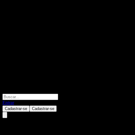
Entrar
Cadastrar-se
Cadastrar-se
IGW Jingyi Zhaoli 6M Own Bd