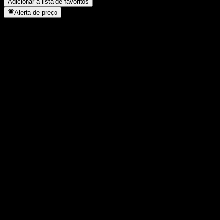
Adicionar à lista de favoritos
Alerta de preço
Estatísticas
Máxima do dia
1,342
Mínima do dia
1,342
Máxima 52S
1,349
Mín 52S
1,223
Volume
-
Vol. médio
-
Cap. de mercado
0
P/L
-
Rendimento de dividendos
-
Dividendo