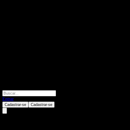
Entrar
Cadastrar-se
Cadastrar-se
IGW Anze Return 1Y Own Allo