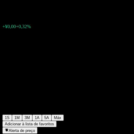
¥1,4145
0
+¥0,00
+0,32%
Semana passada
1S
1M
3M
1A
5A
Máx
Adicionar à lista de favoritos
Alerta de preço