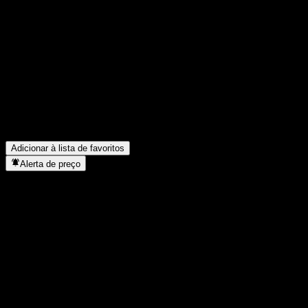
Compartilhe suas ideias
FAQ
Qual é o preço da ação da IGW Anze Return 1Y Own Alloc A hoj
Qual é o símbolo da ação da IGW Anze Return 1Y Own Alloc A?
O preço da ação da IGW Anze Return 1Y Own Alloc A está subin
Em que setor está localizada a IGW Anze Return 1Y Own Alloc A
Quando a IGW Anze Return 1Y Own Alloc A concluiu o desdobro
Adicionar à lista de favoritos
Alerta de preço