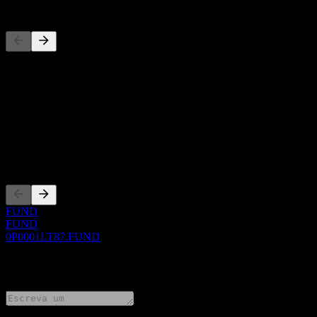
Concorrentes
Esta lista é uma análise baseada em eventos recentes do mercado. N
Sobre
Show more...
CEO
Listagens
FUND
FUND
0P0001LT87.FUND
0 Comments