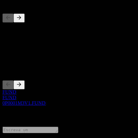
Concorrentes
Esta lista é uma análise baseada em eventos recentes do mercado. N
Sobre
Show more...
CEO
Listagens
FUND
FUND
0P0001M3V1.FUND
0 Comments