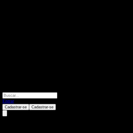
Entrar
Cadastrar-se
Cadastrar-se
KIM Tech Feeder Equity 1 C-Pe