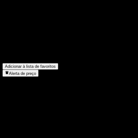
Compartilhe suas ideias
FAQ
Qual é o preço da ação da KIM Tech Feeder Equity 1 C-Pe hoje?
Qual é o símbolo da ação da KIM Tech Feeder Equity 1 C-Pe?
▼
O preço da ação da KIM Tech Feeder Equity 1 C-Pe está subindo?
Em que setor está localizada a KIM Tech Feeder Equity 1 C-Pe?
▼
Quando a KIM Tech Feeder Equity 1 C-Pe concluiu o desdobro de
Adicionar à lista de favoritos
Alerta de preço