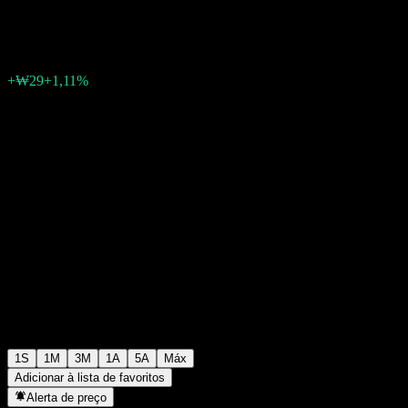
₩2.661
0
+₩29
+1,11%
Semana passada
1S
1M
3M
1A
5A
Máx
Adicionar à lista de favoritos
Alerta de preço