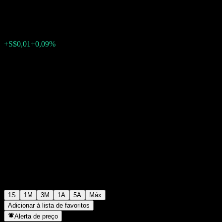
S$15,83
0
+S$0,01
+0,09%
Semana passada
1S
1M
3M
1A
5A
Máx
Adicionar à lista de favoritos
Alerta de preço