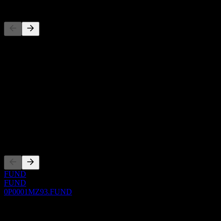
Concorrentes
Esta lista é uma análise baseada em eventos recentes do mercado.
Não é uma recomendação de investimento.
Sobre
Show more...
CEO
ISIN
0P0001MZ93
Listagens
FUND
FUND
0P0001MZ93.FUND
0 Comments