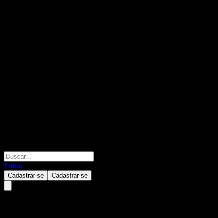
Entrar
Cadastrar-se
Cadastrar-se
DBS I.D.E.A. Fund SGD Acc