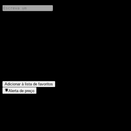
Compartilhe suas ideias
FAQ
Qual é o preço da ação da DBS I.D.E.A. Fund SGD Acc hoje?
▼
Qual é o símbolo da ação da DBS I.D.E.A. Fund SGD Acc?
▼
Em que setor está localizada a DBS I.D.E.A. Fund SGD Acc?
▼
Quando a DBS I.D.E.A. Fund SGD Acc concluiu o desdobro de
ações?
▼
Adicionar à lista de favoritos
Alerta de preço