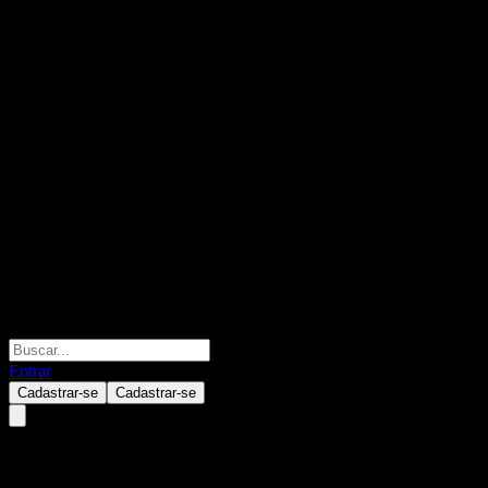
Entrar
Cadastrar-se
Cadastrar-se
China Universal Select Core Ad