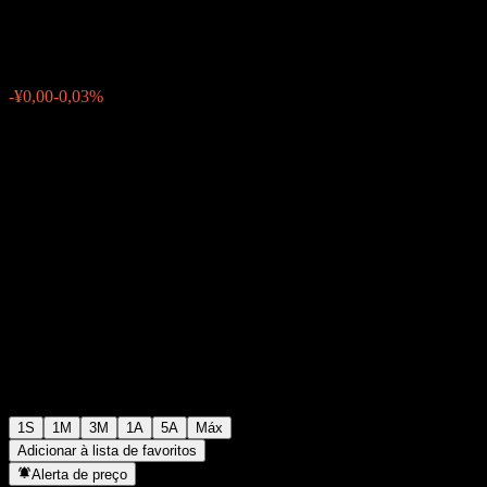
¥1,0793
0
-¥0,00
-0,03%
Semana passada
1S
1M
3M
1A
5A
Máx
Adicionar à lista de favoritos
Alerta de preço