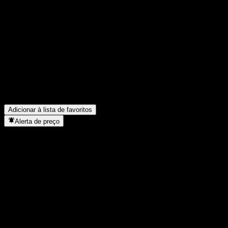
Compartilhe suas ideias
FAQ
Qual é o preço da ação da China Universal Select Core Adv 1Y Al
Qual é o símbolo da ação da China Universal Select Core Adv 1Y
O preço da ação da China Universal Select Core Adv 1Y Alc C est
Em que setor está localizada a China Universal Select Core Adv 1
Quando a China Universal Select Core Adv 1Y Alc C concluiu o d
Adicionar à lista de favoritos
Alerta de preço