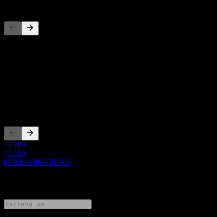
Concorrentes
Esta lista é uma análise baseada em eventos recentes do mercado. N
Sobre
Show more...
CEO
Listagens
FUND
FUND
0P0001N0N9.FUND
0 Comments