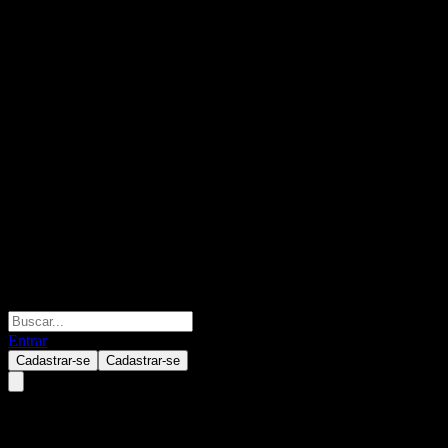
Entrar
Cadastrar-se
Cadastrar-se
Huatai-PB JingQi Growth