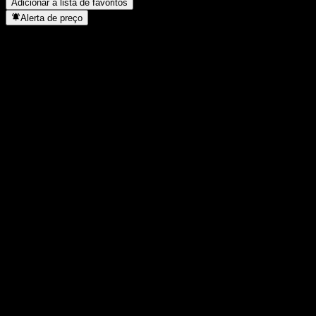
Adicionar à lista de favoritos
Alerta de preço
Estatísticas
Máxima do dia
0,7563
Mínima do dia
0,7563
Máxima 52S
0,854
Mín 52S
0,6741
Volume
-
Vol. médio
-
Cap. de mercado
0
P/L
-
Rendimento de dividendos
-
Dividendo