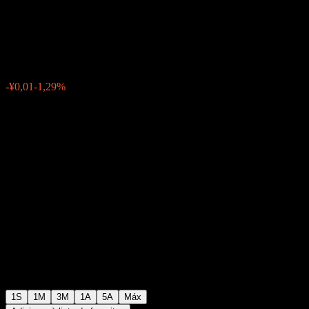
Alloc C
¥0,7563
0
-¥0,01
-1,29%
Semana passada
1S
1M
3M
1A
5A
Máx