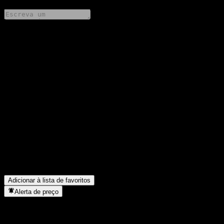
Compartilhe suas ideias
FAQ
Qual é o preço da ação da Huatai-PB JingQi Growth Alloc C
hoje?
▼
Qual é o símbolo da ação da Huatai-PB JingQi Growth Alloc C?
▼
O preço da ação da Huatai-PB JingQi Growth Alloc C está
subindo?
▼
Em que setor está localizada a Huatai-PB JingQi Growth Alloc
C?
▼
Quando a Huatai-PB JingQi Growth Alloc C concluiu o
desdobro de ações?
▼
Adicionar à lista de favoritos
Alerta de preço