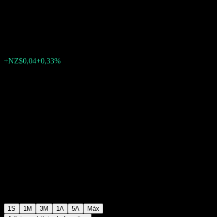
NZD
NZ$12,05
0
+NZ$0,04
+0,33%
Semana passada
1S
1M
3M
1A
5A
Máx