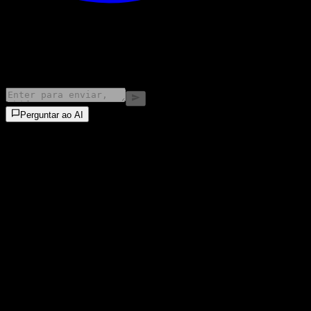
©
2026
Stock Events GmbH
Perguntar ao AI