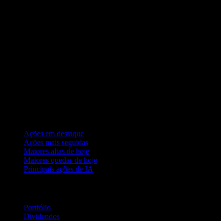
Coleções
Ações em destaque
Ações mais seguidas
Maiores altas de hoje
Maiores quedas de hoje
Principais ações de IA
Recursos
Portfólio
Dividendos