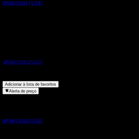
0P0001NJI4.FUND
Compartilhe suas ideias
FAQ
Qual é o preço da ação da Da Cheng Short Term Bond A NZD
Pagamento de dividendos
hoje?
▼
16
Qual é o símbolo da ação da Da Cheng Short Term Bond A
NOV
NZD?
▼
Da Cheng Short Term Bond A NZD
A Da Cheng Short Term Bond A NZD paga dividendos?
▼
Estimado
Em que setor está localizada a Da Cheng Short Term Bond A
0P0001NJI4.FUND
NZD?
▼
Quando a Da Cheng Short Term Bond A NZD concluiu o
desdobro de ações?
▼
Adicionar à lista de favoritos
Alerta de preço
Ex-dividendo
16
DEC
Da Cheng Short Term Bond A NZD
Estimado
0P0001NJI4.FUND