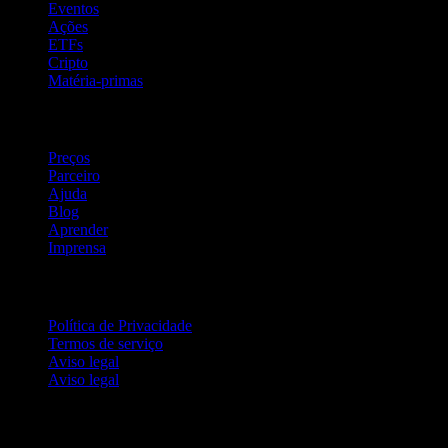
Eventos
Ações
ETFs
Cripto
Matéria-primas
company
Preços
Parceiro
Ajuda
Blog
Aprender
Imprensa
Jurídico
Política de Privacidade
Termos de serviço
Aviso legal
Aviso legal
Para empresas