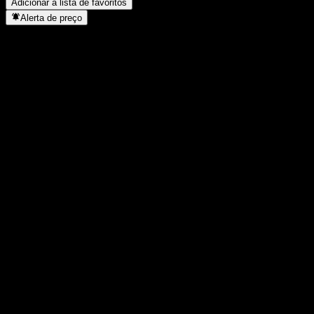
Adicionar à lista de favoritos
Alerta de preço
Estatísticas
Máxima do dia
12,05
Mínima do dia
12,05
Máxima 52S
12,71
Mín 52S
11,76
Volume
-
Vol. médio
-
Cap. de mercado
0
P/L
-
Rendimento de dividendos
3,49%
Dividendo