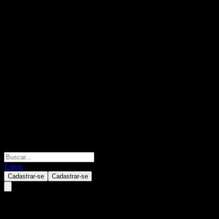
Entrar
Cadastrar-se
Cadastrar-se
Da Cheng Short Term Bond A