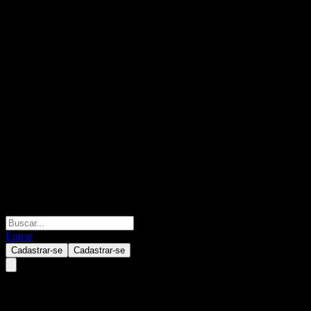
Entrar
Cadastrar-se
Cadastrar-se
KB Dynamic TDF 2040 Feeder