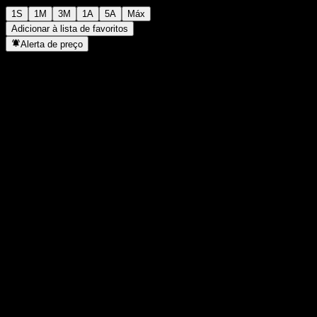
1S
1M
3M
1A
5A
Máx
Adicionar à lista de favoritos
Alerta de preço
Estatísticas
Máxima do dia
1.577
Mínima do dia
1.577
Máxima 52S
1.810
Mín 52S
1.274
Volume
-
Vol. médio
-
Cap. de mercado
0
P/L
-
Rendimento de dividendos