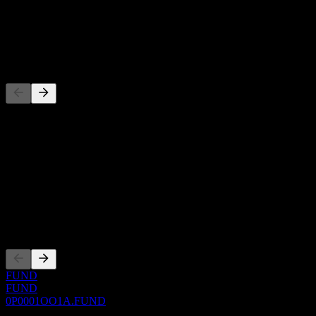
-
Dividendo
-
Concorrentes
Esta lista é uma análise baseada em eventos recentes do mercado.
Não é uma recomendação de investimento.
Sobre
Show more...
CEO
Listagens
FUND
FUND
0P0001OO1A.FUND