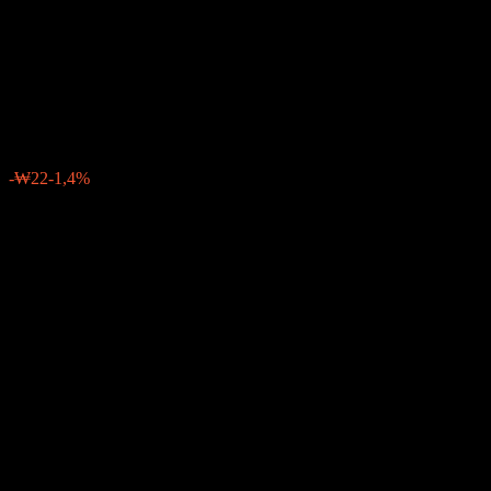
Equity Balanced-Fund of
Funds C-re
₩1.577
0
-₩22
-1,4%
Semana passada