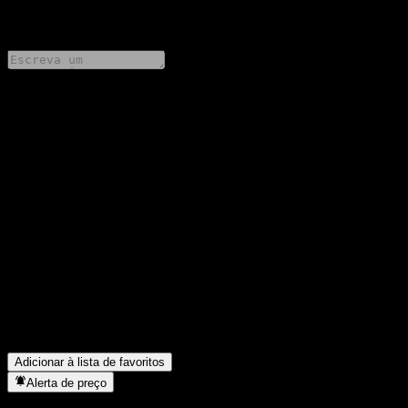
0 Comments
Compartilhe suas ideias
FAQ
Qual é o preço da ação da KB Dynamic TDF 2040 Feeder
Equity Balanced-Fund of Funds C-re hoje?
▼
Qual é o símbolo da ação da KB Dynamic TDF 2040 Feeder
Equity Balanced-Fund of Funds C-re?
▼
O preço da ação da KB Dynamic TDF 2040 Feeder Equity
Balanced-Fund of Funds C-re está subindo?
▼
Em que setor está localizada a KB Dynamic TDF 2040 Feeder
Equity Balanced-Fund of Funds C-re?
▼
Quando a KB Dynamic TDF 2040 Feeder Equity Balanced-
Fund of Funds C-re concluiu o desdobro de ações?
▼
Adicionar à lista de favoritos
Alerta de preço