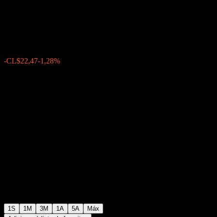
Equity K
CL$1.736,12
0
-CL$22,47
-1,28%
Semana passada
1S
1M
3M
1A
5A
Máx