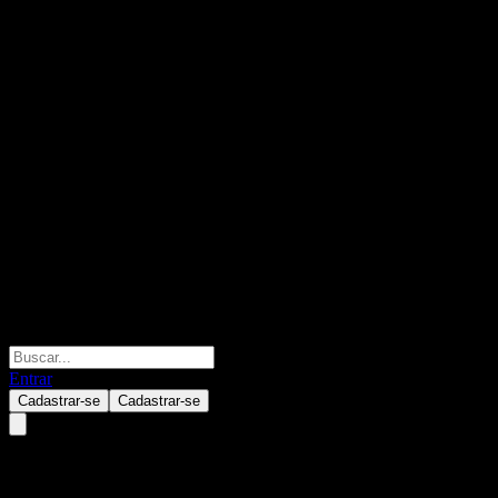
Entrar
Cadastrar-se
Cadastrar-se
Fondo Mutuo Principal Latam