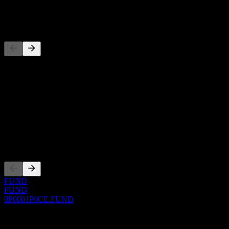
-
Concorrentes
Esta lista é uma análise baseada em eventos recentes do mercado.
Não é uma recomendação de investimento.
Sobre
Show more...
CEO
Listagens
FUND
FUND
0P0001P0CE.FUND
0 Comments