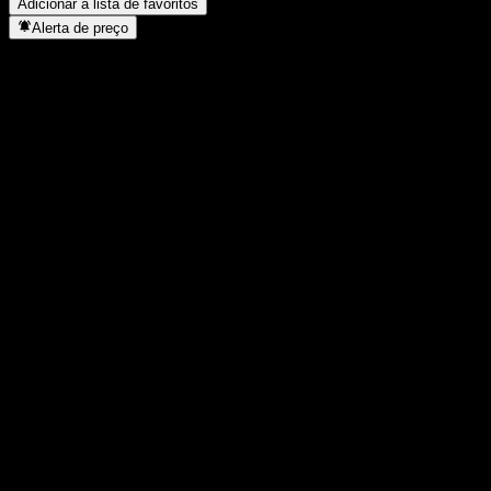
Adicionar à lista de favoritos
Alerta de preço
Estatísticas
Máxima do dia
1.736,12
Mínima do dia
1.736,12
Máxima 52S
1.854,29
Mín 52S
1.323,97
Volume
-
Vol. médio
-
Cap. de mercado
0
P/L
-
Rendimento de dividendos
-
Dividendo