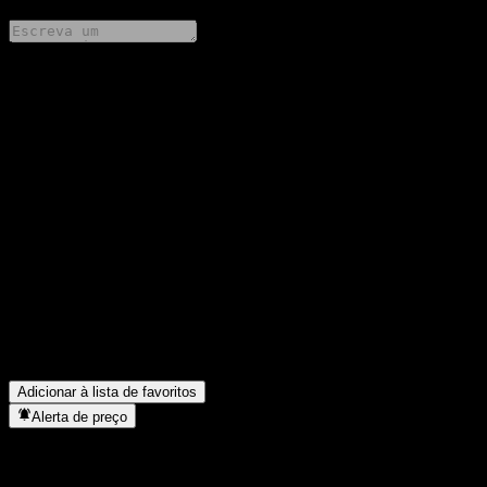
Compartilhe suas ideias
FAQ
Qual é o preço da ação da Fondo Mutuo Principal Latam Equity
K hoje?
▼
Qual é o símbolo da ação da Fondo Mutuo Principal Latam
Equity K?
▼
O preço da ação da Fondo Mutuo Principal Latam Equity K está
subindo?
▼
Em que setor está localizada a Fondo Mutuo Principal Latam
Equity K?
▼
Quando a Fondo Mutuo Principal Latam Equity K concluiu o
desdobro de ações?
▼
Adicionar à lista de favoritos
Alerta de preço