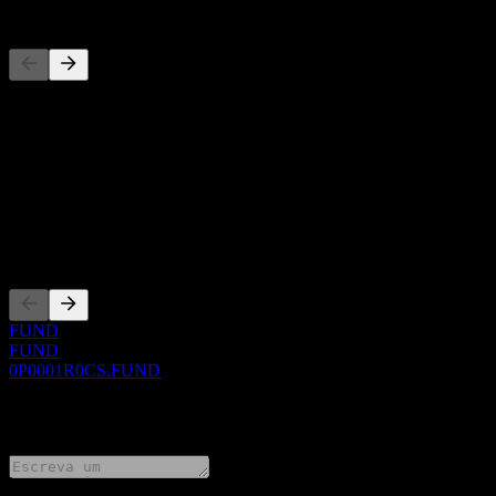
Concorrentes
Esta lista é uma análise baseada em eventos recentes do mercado. N
Sobre
Show more...
CEO
Listagens
FUND
FUND
0P0001R0CS.FUND
0 Comments