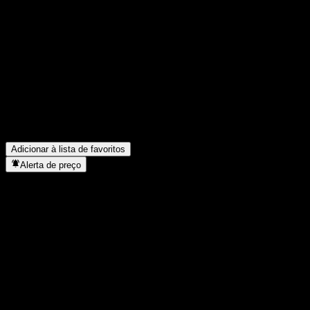
Compartilhe suas ideias
FAQ
Qual é o preço da ação da Dacheng Internet Thinking Mixed Fund
Qual é o símbolo da ação da Dacheng Internet Thinking Mixed F
O preço da ação da Dacheng Internet Thinking Mixed Fund C está
Em que setor está localizada a Dacheng Internet Thinking Mixed 
Quando a Dacheng Internet Thinking Mixed Fund C concluiu o de
Adicionar à lista de favoritos
Alerta de preço