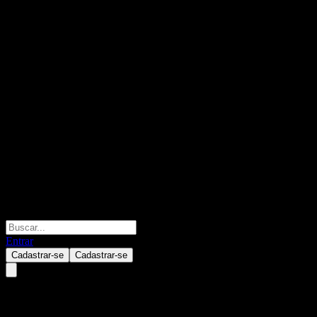
Entrar
Cadastrar-se
Cadastrar-se
Dacheng Internet Thinking Mi