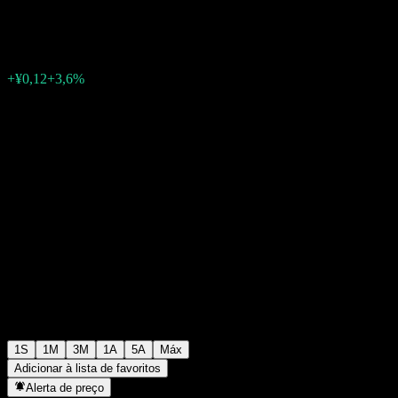
¥3,36
0
+¥0,12
+3,6%
Semana passada
1S
1M
3M
1A
5A
Máx
Adicionar à lista de favoritos
Alerta de preço