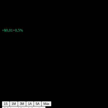
Optimal Mix Intt A
¥2,03
0
+¥0,01
+0,5%
Semana passada
1S
1M
3M
1A
5A
Máx