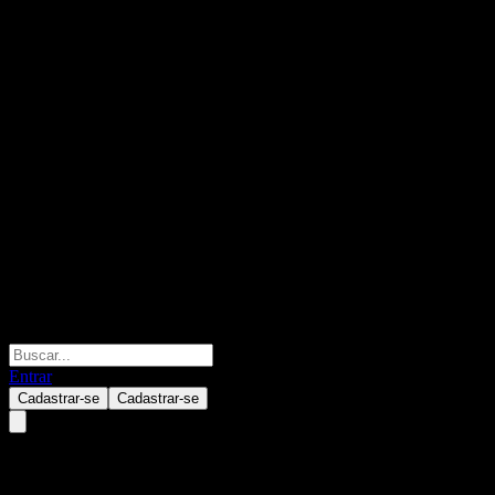
Entrar
Cadastrar-se
Cadastrar-se
China Life AMP Boom