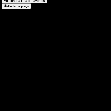
Adicionar à lista de favoritos
Alerta de preço
Estatísticas
Máxima do dia
2,03
Mínima do dia
2,03
Máxima 52S
2,41
Mín 52S
1,299
Volume
-
Vol. médio
-
Cap. de mercado
0
P/L
-
Rendimento de dividendos
-
Dividendo