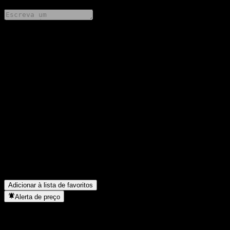
Compartilhe suas ideias
FAQ
Qual é o preço da ação da China Life AMP Boom Optimal Mix
Intt A hoje?
▼
Qual é o símbolo da ação da China Life AMP Boom Optimal
Mix Intt A?
▼
O preço da ação da China Life AMP Boom Optimal Mix Intt A
está subindo?
▼
Em que setor está localizada a China Life AMP Boom Optimal
Mix Intt A?
▼
Quando a China Life AMP Boom Optimal Mix Intt A concluiu o
desdobro de ações?
▼
Adicionar à lista de favoritos
Alerta de preço