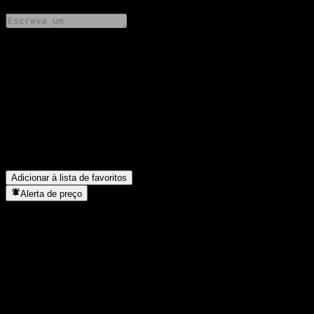
Compartilhe suas ideias
FAQ
Qual é o preço da ação da DAOL BHARAT hoje?
▼
Qual é o símbolo da ação da DAOL BHARAT?
▼
Em que setor está localizada a DAOL BHARAT?
▼
Quando a DAOL BHARAT concluiu o desdobro de ações?
▼
Adicionar à lista de favoritos
Alerta de preço