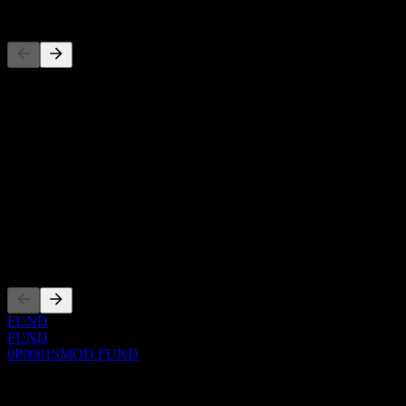
Concorrentes
Esta lista é uma análise baseada em eventos recentes do mercado.
Não é uma recomendação de investimento.
Sobre
Show more...
CEO
ISIN
0P0001SMOD
Listagens
FUND
FUND
0P0001SMOD.FUND
0 Comments