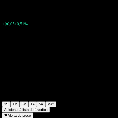
฿9,43
0
+฿0,05
+0,51%
Semana passada
1S
1M
3M
1A
5A
Máx
Adicionar à lista de favoritos
Alerta de preço