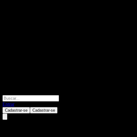
Entrar
Cadastrar-se
Cadastrar-se
HSBC Super Core Optimized