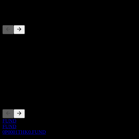
-
Concorrentes
Esta lista é uma análise baseada em eventos recentes do mercado.
Não é uma recomendação de investimento.
Sobre
Show more...
CEO
ISIN
0P0001THK0
Listagens
FUND
FUND
0P0001THK0.FUND