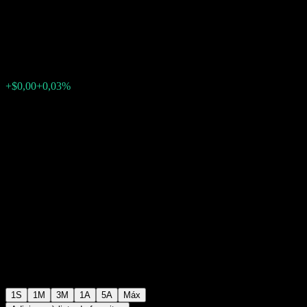
Multi-Asset Fund ACUSD
$12,27
0
+$0,00
+0,03%
Semana passada
1S
1M
3M
1A
5A
Máx