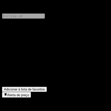
0 Comments
Compartilhe suas ideias
FAQ
Qual é o preço da ação da HSBC Super Core Optimized Multi-
Asset Fund ACUSD hoje?
▼
Qual é o símbolo da ação da HSBC Super Core Optimized Multi-
Asset Fund ACUSD?
▼
Em que setor está localizada a HSBC Super Core Optimized
Multi-Asset Fund ACUSD?
▼
Quando a HSBC Super Core Optimized Multi-Asset Fund
ACUSD concluiu o desdobro de ações?
▼
Adicionar à lista de favoritos
Alerta de preço