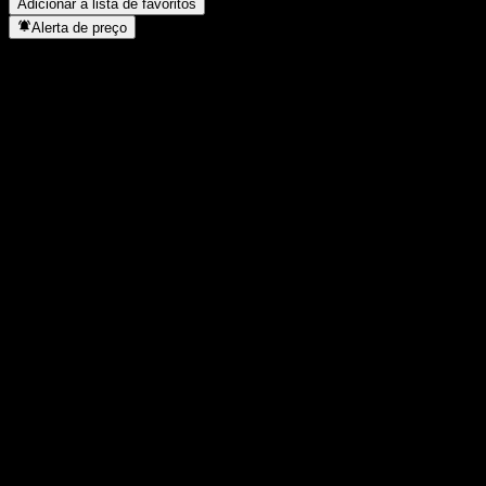
Adicionar à lista de favoritos
Alerta de preço
Estatísticas
Máxima do dia
12,27
Mínima do dia
12,27
Máxima 52S
12,57
Mín 52S
9,88
Volume
-
Vol. médio
-
Cap. de mercado
0
P/L
-
Rendimento de dividendos
-
Dividendo