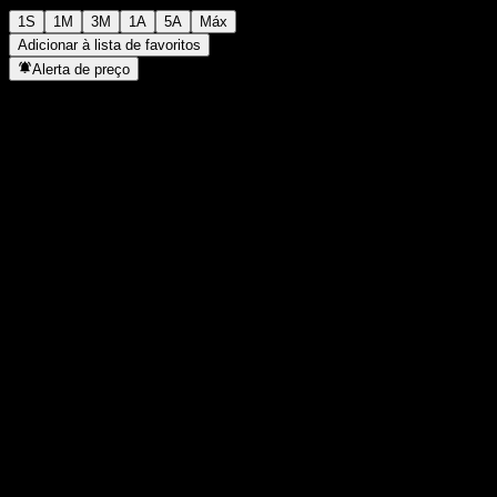
1S
1M
3M
1A
5A
Máx
Adicionar à lista de favoritos
Alerta de preço
Estatísticas
Máxima do dia
1.000
Mínima do dia
1.000
Máxima 52S
1.052
Mín 52S
1.000
Volume
0
Vol. médio
0
Cap. de mercado
0
P/L
-
Rendimento de dividendos