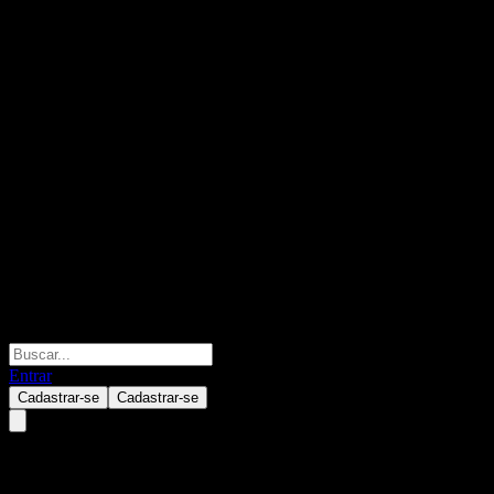
Entrar
Cadastrar-se
Cadastrar-se
Welcome IPO High Yield