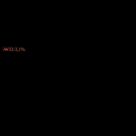
Maturity Bond Balanced 1
CP2E
₩1.000
0
-₩32
-3,1%
Semana passada