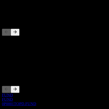
-
Dividendo
-
Concorrentes
Esta lista é uma análise baseada em eventos recentes do mercado.
Não é uma recomendação de investimento.
Sobre
Show more...
CEO
Listagens
FUND
FUND
0P0001TOPD.FUND