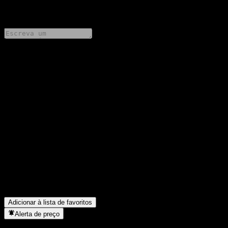
0 Comments
Compartilhe suas ideias
FAQ
Qual é o preço da ação da Welcome IPO High Yield Maturity
Bond Balanced 1 CP2E hoje?
▼
Qual é o símbolo da ação da Welcome IPO High Yield Maturity
Bond Balanced 1 CP2E?
▼
O preço da ação da Welcome IPO High Yield Maturity Bond
Balanced 1 CP2E está subindo?
▼
Em que setor está localizada a Welcome IPO High Yield Maturity
Bond Balanced 1 CP2E?
▼
Quando a Welcome IPO High Yield Maturity Bond Balanced 1
CP2E concluiu o desdobro de ações?
▼
Adicionar à lista de favoritos
Alerta de preço