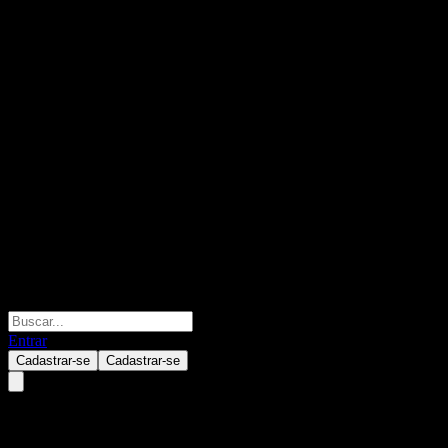
Entrar
Cadastrar-se
Cadastrar-se
Bosera Fufa Pure Bond Fund D