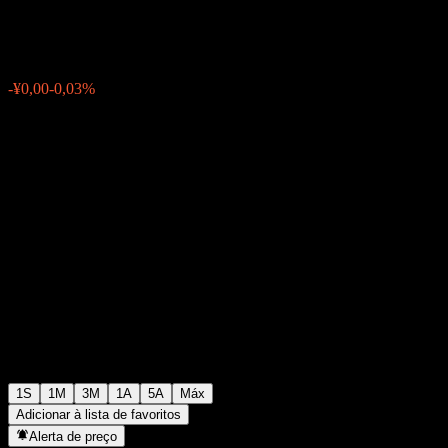
¥1,1503
0
-¥0,00
-0,03%
Semana passada
1S
1M
3M
1A
5A
Máx
Adicionar à lista de favoritos
Alerta de preço