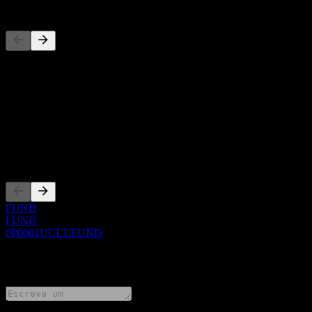
Concorrentes
Esta lista é uma análise baseada em eventos recentes do mercado. N
Sobre
Show more...
CEO
Listagens
FUND
FUND
0P0001UCLT.FUND
0 Comments