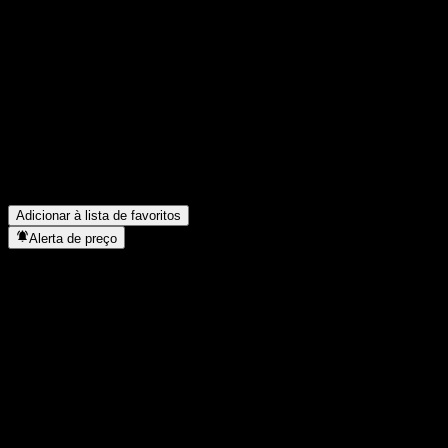
Compartilhe suas ideias
FAQ
Qual é o preço da ação da Bosera Fufa Pure Bond Fund D hoje?
Qual é o símbolo da ação da Bosera Fufa Pure Bond Fund D?
▼
O preço da ação da Bosera Fufa Pure Bond Fund D está subindo?
Em que setor está localizada a Bosera Fufa Pure Bond Fund D?
▼
Quando a Bosera Fufa Pure Bond Fund D concluiu o desdobro de
Adicionar à lista de favoritos
Alerta de preço