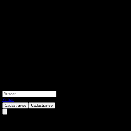
Entrar
Cadastrar-se
Cadastrar-se
Chang Xin Balanced Preferred