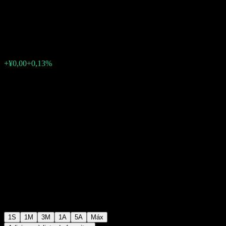
Mix E
¥1,5505
0
+¥0,00
+0,13%
Semana passada
1S
1M
3M
1A
5A
Máx