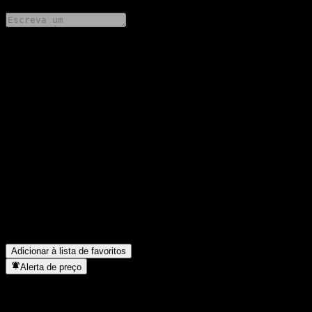
Compartilhe suas ideias
FAQ
Qual é o preço da ação da Chang Xin Balanced Preferred Mix E
hoje?
▼
Qual é o símbolo da ação da Chang Xin Balanced Preferred Mix
E?
▼
O preço da ação da Chang Xin Balanced Preferred Mix E está
subindo?
▼
Em que setor está localizada a Chang Xin Balanced Preferred
Mix E?
▼
Quando a Chang Xin Balanced Preferred Mix E concluiu o
desdobro de ações?
▼
Adicionar à lista de favoritos
Alerta de preço