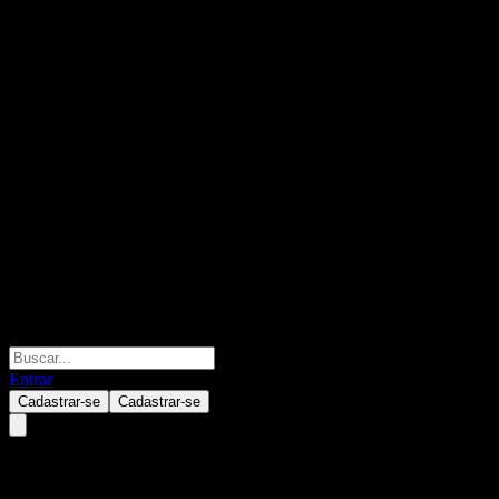
Entrar
Cadastrar-se
Cadastrar-se
Woori Foreign Investor