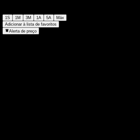
1S
1M
3M
1A
5A
Máx
Adicionar à lista de favoritos
Alerta de preço
Estatísticas
Máxima do dia
1.060
Mínima do dia
1.060
Máxima 52S
1.261
Mín 52S
992
Volume
-
Vol. médio
-
Cap. de mercado
0
P/L