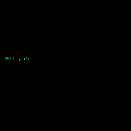
Following Feeder Bond
Balanced-Fund of Funds 40
CPe
₩1.060
0
+₩14
+1,36%
Semana passada