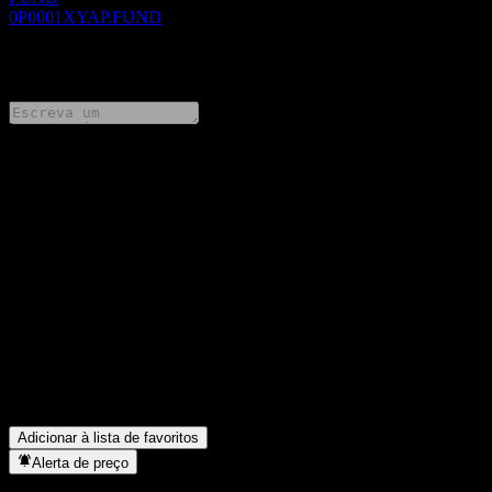
0P0001XYAP.FUND
0 Comments
Compartilhe suas ideias
FAQ
Qual é o preço da ação da Woori Foreign Investor Following
Feeder Bond Balanced-Fund of Funds 40 CPe hoje?
▼
Qual é o símbolo da ação da Woori Foreign Investor Following
Feeder Bond Balanced-Fund of Funds 40 CPe?
▼
Em que setor está localizada a Woori Foreign Investor Following
Feeder Bond Balanced-Fund of Funds 40 CPe?
▼
Quando a Woori Foreign Investor Following Feeder Bond
Balanced-Fund of Funds 40 CPe concluiu o desdobro de ações?
▼
Adicionar à lista de favoritos
Alerta de preço