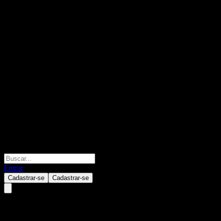
Entrar
Cadastrar-se
Cadastrar-se
Elite Index Plus Conservative