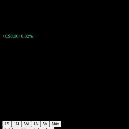
Unified Portfolio F
C$10,42
0
+C$0,00
+0,02%
Semana passada
1S
1M
3M
1A
5A
Máx