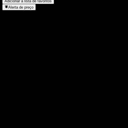
Adicionar à lista de favoritos
Alerta de preço
Estatísticas
Máxima do dia
10,42
Mínima do dia
10,42
Máxima 52S
10,43
Mín 52S
10,09
Volume
-
Vol. médio
-
Cap. de mercado
0
P/L
-
Rendimento de dividendos
0,75%
Dividendo