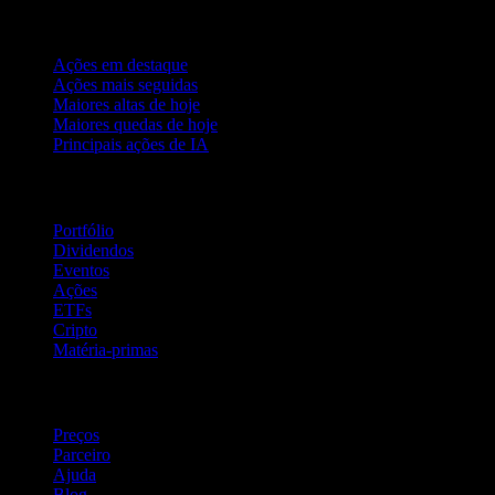
Coleções
Ações em destaque
Ações mais seguidas
Maiores altas de hoje
Maiores quedas de hoje
Principais ações de IA
Recursos
Portfólio
Dividendos
Eventos
Ações
ETFs
Cripto
Matéria-primas
company
Preços
Parceiro
Ajuda
Blog