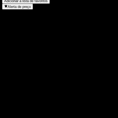
Adicionar à lista de favoritos
Alerta de preço
Estatísticas
Máxima do dia
7,34
Mínima do dia
7,34
Máxima 52S
10,04
Mín 52S
7,18
Volume
-
Vol. médio
-
Cap. de mercado
0
P/L
-
Rendimento de dividendos
10,79%
Dividendo