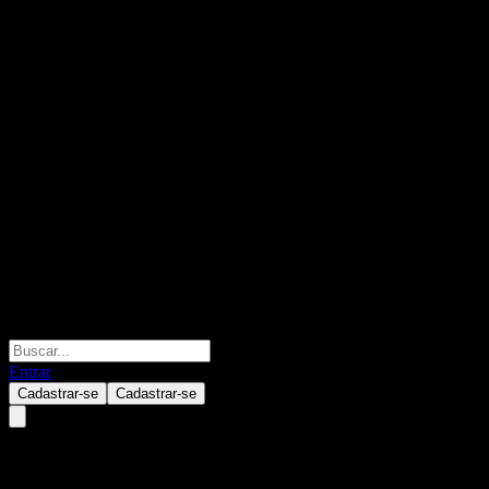
Entrar
Cadastrar-se
Cadastrar-se
Desjardins Global Equity Fund