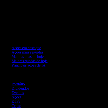
Coleções
Ações em destaque
Ações mais seguidas
Maiores altas de hoje
Maiores quedas de hoje
Principais ações de IA
Recursos
Portfólio
Dividendos
Eventos
Ações
ETFs
Cripto