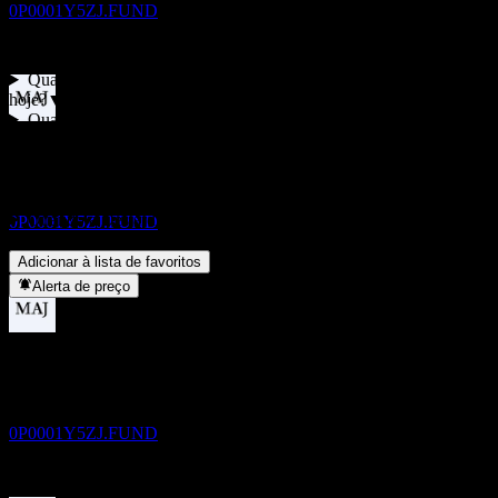
0P0001Y5ZJ.FUND
FAQ
Qual é o preço da ação da Desjardins Global Equity Fund L
hoje?
▼
Qual é o símbolo da ação da Desjardins Global Equity Fund L?
Pagamento de dividendos
▼
24
A Desjardins Global Equity Fund L paga dividendos?
▼
NOV
Em que setor está localizada a Desjardins Global Equity Fund L?
Desjardins Global Equity Fund L
▼
Estimado
Quando a Desjardins Global Equity Fund L concluiu o desdobro
0P0001Y5ZJ.FUND
de ações?
▼
Adicionar à lista de favoritos
Alerta de preço
Ex-dividendo
24
DEC
Desjardins Global Equity Fund L
Estimado
0P0001Y5ZJ.FUND