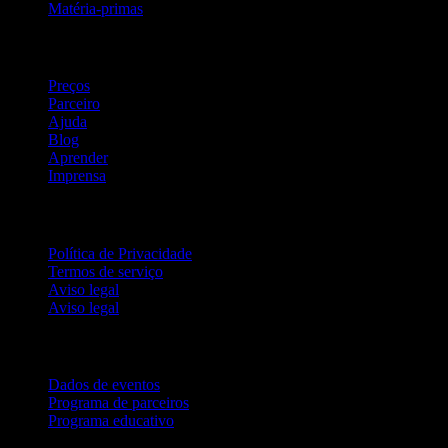
Matéria-primas
company
Preços
Parceiro
Ajuda
Blog
Aprender
Imprensa
Jurídico
Política de Privacidade
Termos de serviço
Aviso legal
Aviso legal
Para empresas
Dados de eventos
Programa de parceiros
Programa educativo