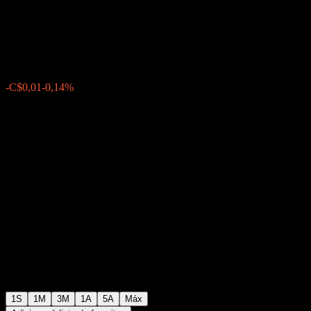
L
C$7,34
0
-C$0,01
-0,14%
Semana passada
1S
1M
3M
1A
5A
Máx