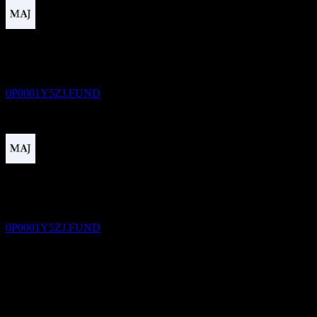
Pagamento de dividendos
24
DEC
Desjardins Global Equity Fund L
Estimado
0P0001Y5ZJ.FUND
Ex-dividendo
25
JAN
27
Desjardins Global Equity Fund L
Estimado
0P0001Y5ZJ.FUND