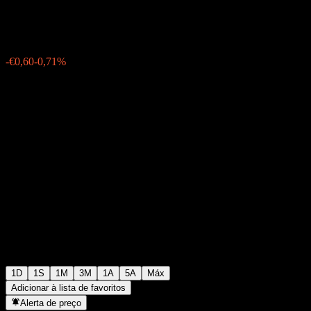
€83,80
0
-€0,60
-0,71%
Friday 06:05
1D
1S
1M
3M
1A
5A
Máx
Adicionar à lista de favoritos
Alerta de preço