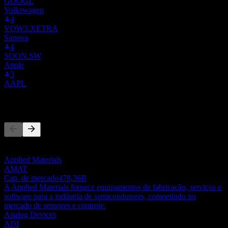
GOOGL
Volkswagen
4
VOW3.XETRA
Sonova
4
SOON.SW
Apple
3
AAPL
Concorrentes
Esta lista é uma análise baseada em eventos recentes do mercado.
Não é uma recomendação de investimento.
Applied Materials
AMAT
Cap. de mercado
478,36B
A Applied Materials fornece equipamentos de fabricação, serviços e
software para a indústria de semicondutores, competindo no
mercado de sensores e controle.
Analog Devices
ADI