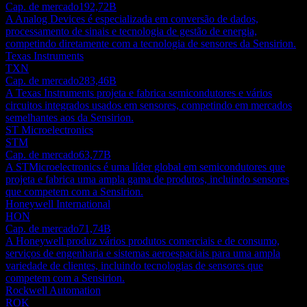
Cap. de mercado
192,72B
A Analog Devices é especializada em conversão de dados,
processamento de sinais e tecnologia de gestão de energia,
competindo diretamente com a tecnologia de sensores da Sensirion.
Texas Instruments
TXN
Cap. de mercado
283,46B
A Texas Instruments projeta e fabrica semicondutores e vários
circuitos integrados usados em sensores, competindo em mercados
semelhantes aos da Sensirion.
ST Microelectronics
STM
Cap. de mercado
63,77B
A STMicroelectronics é uma líder global em semicondutores que
projeta e fabrica uma ampla gama de produtos, incluindo sensores
que competem com a Sensirion.
Honeywell International
HON
Cap. de mercado
71,74B
A Honeywell produz vários produtos comerciais e de consumo,
serviços de engenharia e sistemas aeroespaciais para uma ampla
variedade de clientes, incluindo tecnologias de sensores que
competem com a Sensirion.
Rockwell Automation
ROK