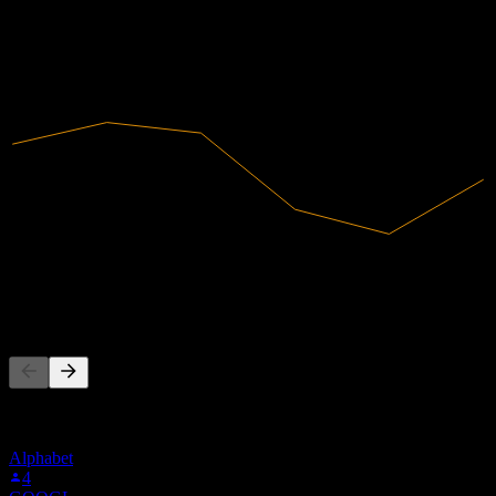
2020
2021
2022
2023
2024
2025
367,02M
Receita
21,57M
Lucro líquido
As pessoas também seguem
Esta lista é baseada nas listas de favoritos dos usuários do Stock
Events que seguem 1Q3.MU. Não é uma recomendação de
investimento.
Alphabet
4