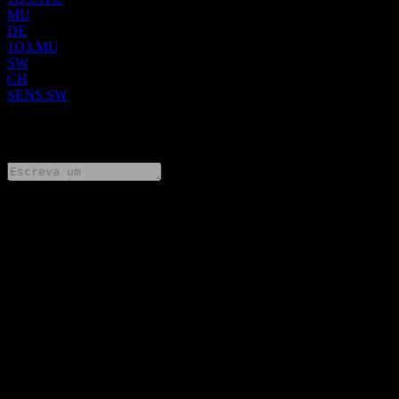
MU
DE
1Q3.MU
SW
CH
SENS.SW
0 Comments
Compartilhe suas ideias
FAQ
Qual é o preço da ação da Sensirion hoje?
▼
Qual é o símbolo da ação da Sensirion?
▼
O preço da ação da Sensirion está subindo?
▼
Qual foi a receita da Sensirion no ano passado?
▼
Qual foi o lucro líquido da Sensirion no ano passado?
▼
Em que setor está localizada a Sensirion?
▼