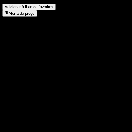
Quando a Sensirion concluiu o desdobro de ações?
▼
Adicionar à lista de favoritos
Alerta de preço