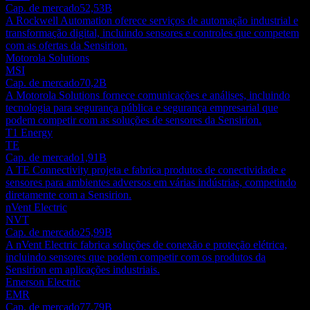
Cap. de mercado
52,53B
A Rockwell Automation oferece serviços de automação industrial e
transformação digital, incluindo sensores e controles que competem
com as ofertas da Sensirion.
Motorola Solutions
MSI
Cap. de mercado
70,2B
A Motorola Solutions fornece comunicações e análises, incluindo
tecnologia para segurança pública e segurança empresarial que
podem competir com as soluções de sensores da Sensirion.
T1 Energy
TE
Cap. de mercado
1,91B
A TE Connectivity projeta e fabrica produtos de conectividade e
sensores para ambientes adversos em várias indústrias, competindo
diretamente com a Sensirion.
nVent Electric
NVT
Cap. de mercado
25,99B
A nVent Electric fabrica soluções de conexão e proteção elétrica,
incluindo sensores que podem competir com os produtos da
Sensirion em aplicações industriais.
Emerson Electric
EMR
Cap. de mercado
77,79B